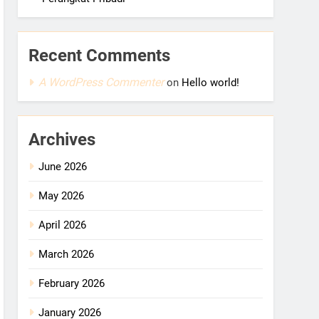
Recent Comments
A WordPress Commenter
on
Hello world!
Archives
June 2026
May 2026
April 2026
March 2026
February 2026
January 2026