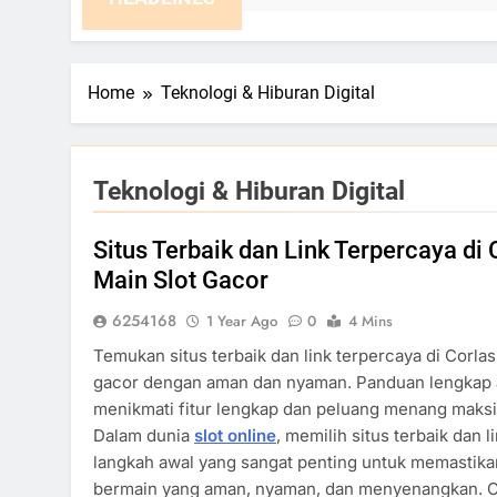
Home
Teknologi & Hiburan Digital
Teknologi & Hiburan Digital
Situs Terbaik dan Link Terpercaya di 
Main Slot Gacor
6254168
1 Year Ago
0
4 Mins
Temukan situs terbaik dan link terpercaya di Corlas
gacor dengan aman dan nyaman. Panduan lengkap 
menikmati fitur lengkap dan peluang menang maksi
Dalam dunia
slot online
, memilih situs terbaik dan 
langkah awal yang sangat penting untuk memastik
bermain yang aman, nyaman, dan menyenangkan. Co