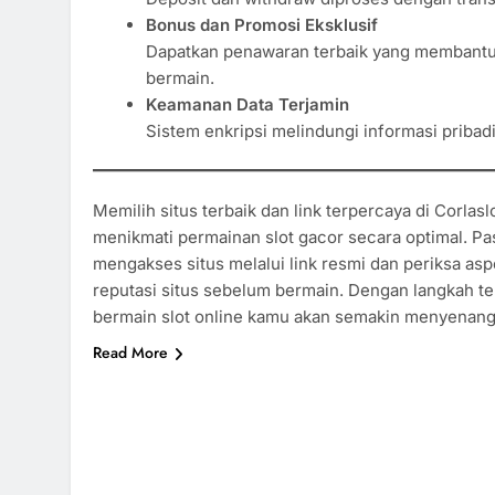
Bonus dan Promosi Eksklusif
Dapatkan penawaran terbaik yang memban
bermain.
Keamanan Data Terjamin
Sistem enkripsi melindungi informasi priba
Memilih situs terbaik dan link terpercaya di Corlasl
menikmati permainan slot gacor secara optimal. Pas
mengakses situs melalui link resmi dan periksa as
reputasi situs sebelum bermain. Dengan langkah te
bermain slot online kamu akan semakin menyenangk
Read More