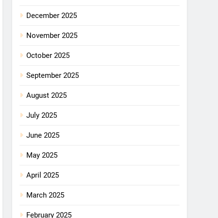
December 2025
November 2025
October 2025
September 2025
August 2025
July 2025
June 2025
May 2025
April 2025
March 2025
February 2025