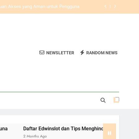
duan Akses yang Aman untuk Pengguna
endala Registrasi untuk Pengguna Baru
n Tips Menghindari Kendala Registrasi
lternatif yang Lebih Stabil dan Aman
NEWSLETTER
RANDOM NEWS
duan Akses yang Aman untuk Pengguna
endala Registrasi untuk Pengguna Baru
n Tips Menghindari Kendala Registrasi
Daftar Edwinslot dan Tips Menghindari Kendala Registrasi 
2 Months Ago