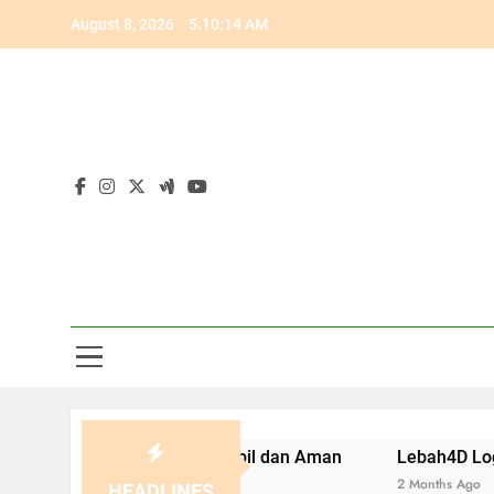
Skip
August 8, 2026
5:10:15 AM
to
content
Jam
Ikuti Tips
natif yang Lebih Stabil dan Aman
Lebah4D Login Alter
2 Months Ago
HEADLINES