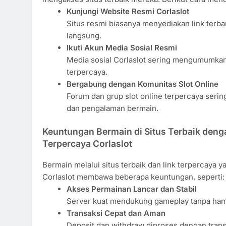
Kunjungi Website Resmi Corlaslot
Situs resmi biasanya menyediakan link terba
langsung.
Ikuti Akun Media Sosial Resmi
Media sosial Corlaslot sering mengumumkan
terpercaya.
Bergabung dengan Komunitas Slot Online
Forum dan grup slot online terpercaya sering
dan pengalaman bermain.
Keuntungan Bermain di Situs Terbaik deng
Terpercaya Corlaslot
Bermain melalui situs terbaik dan link terpercaya y
Corlaslot membawa beberapa keuntungan, seperti:
Akses Permainan Lancar dan Stabil
Server kuat mendukung gameplay tanpa ham
Transaksi Cepat dan Aman
Deposit dan withdraw diproses dengan trans