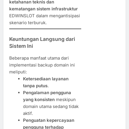
ketahanan teknis dan
kematangan sistem infrastruktur
EDWINSLOT dalam mengantisipasi
skenario terburuk.
Keuntungan Langsung dari
Sistem Ini
Beberapa manfaat utama dari
implementasi backup domain ini
meliputi:
Ketersediaan layanan
tanpa putus
.
Pengalaman pengguna
yang konsisten
meskipun
domain utama sedang tidak
aktif.
Penguatan kepercayaan
pengguna terhadap