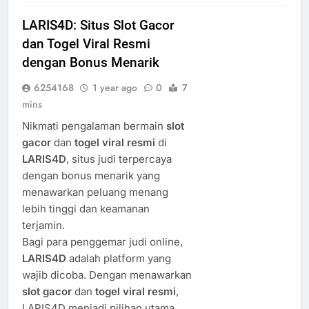
LARIS4D: Situs Slot Gacor
dan Togel Viral Resmi
dengan Bonus Menarik
6254168
1 year ago
0
7
mins
Nikmati pengalaman bermain
slot
gacor
dan
togel viral resmi
di
LARIS4D
, situs judi terpercaya
dengan bonus menarik yang
menawarkan peluang menang
lebih tinggi dan keamanan
terjamin.
Bagi para penggemar judi online,
LARIS4D
adalah platform yang
wajib dicoba. Dengan menawarkan
slot gacor
dan
togel viral resmi
,
LARIS4D menjadi pilihan utama