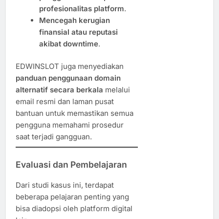
profesionalitas platform
.
Mencegah kerugian
finansial atau reputasi
akibat downtime
.
EDWINSLOT juga menyediakan
panduan penggunaan domain
alternatif secara berkala
melalui
email resmi dan laman pusat
bantuan untuk memastikan semua
pengguna memahami prosedur
saat terjadi gangguan.
Evaluasi dan Pembelajaran
Dari studi kasus ini, terdapat
beberapa pelajaran penting yang
bisa diadopsi oleh platform digital