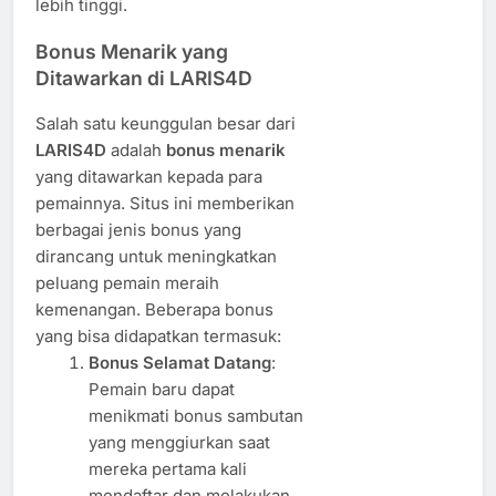
lebih tinggi.
Bonus Menarik yang
Ditawarkan di LARIS4D
Salah satu keunggulan besar dari
LARIS4D
adalah
bonus menarik
yang ditawarkan kepada para
pemainnya. Situs ini memberikan
berbagai jenis bonus yang
dirancang untuk meningkatkan
peluang pemain meraih
kemenangan. Beberapa bonus
yang bisa didapatkan termasuk:
Bonus Selamat Datang
:
Pemain baru dapat
menikmati bonus sambutan
yang menggiurkan saat
mereka pertama kali
mendaftar dan melakukan