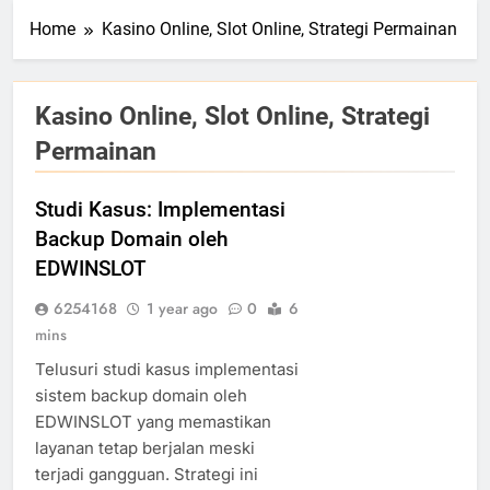
Home
Kasino Online, Slot Online, Strategi Permainan
Kasino Online, Slot Online, Strategi
Permainan
Studi Kasus: Implementasi
Backup Domain oleh
EDWINSLOT
6254168
1 year ago
0
6
mins
Telusuri studi kasus implementasi
sistem backup domain oleh
EDWINSLOT yang memastikan
layanan tetap berjalan meski
terjadi gangguan. Strategi ini