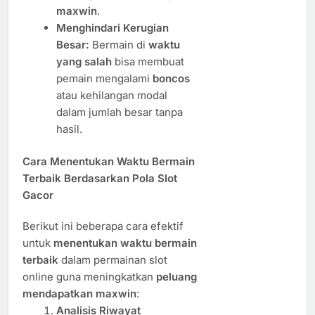
maxwin
.
Menghindari Kerugian
Besar:
Bermain di
waktu
yang salah
bisa membuat
pemain mengalami
boncos
atau kehilangan modal
dalam jumlah besar tanpa
hasil.
Cara Menentukan Waktu Bermain
Terbaik Berdasarkan Pola Slot
Gacor
Berikut ini beberapa cara efektif
untuk
menentukan waktu bermain
terbaik
dalam permainan slot
online guna meningkatkan
peluang
mendapatkan maxwin
:
Analisis Riwayat