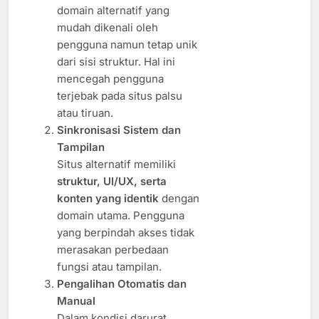
domain alternatif yang
mudah dikenali oleh
pengguna namun tetap unik
dari sisi struktur. Hal ini
mencegah pengguna
terjebak pada situs palsu
atau tiruan.
Sinkronisasi Sistem dan
Tampilan
Situs alternatif memiliki
struktur, UI/UX, serta
konten yang identik
dengan
domain utama. Pengguna
yang berpindah akses tidak
merasakan perbedaan
fungsi atau tampilan.
Pengalihan Otomatis dan
Manual
Dalam kondisi darurat,