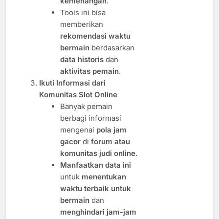
kemenangan
.
Tools ini bisa
memberikan
rekomendasi waktu
bermain
berdasarkan
data historis
dan
aktivitas pemain
.
Ikuti Informasi dari
Komunitas Slot Online
Banyak pemain
berbagi informasi
mengenai
pola jam
gacor
di
forum atau
komunitas judi online
.
Manfaatkan data ini
untuk
menentukan
waktu terbaik untuk
bermain
dan
menghindari jam-jam