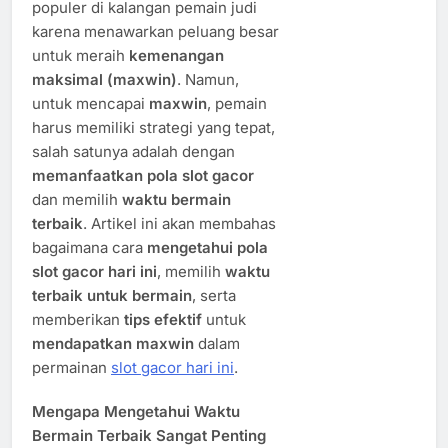
populer di kalangan pemain judi
karena menawarkan peluang besar
untuk meraih
kemenangan
maksimal (maxwin)
. Namun,
untuk mencapai
maxwin
, pemain
harus memiliki strategi yang tepat,
salah satunya adalah dengan
memanfaatkan pola slot gacor
dan memilih
waktu bermain
terbaik
. Artikel ini akan membahas
bagaimana cara
mengetahui pola
slot gacor hari ini
, memilih
waktu
terbaik untuk bermain
, serta
memberikan
tips efektif
untuk
mendapatkan maxwin
dalam
permainan
slot gacor hari ini
.
Mengapa Mengetahui Waktu
Bermain Terbaik Sangat Penting