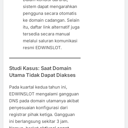
sistem dapat mengarahkan
pengguna secara otomatis
ke domain cadangan. Selain
itu, daftar link alternatif juga
tersedia secara manual
melalui saluran komunikasi
resmi EDWINSLOT.
Studi Kasus: Saat Domain
Utama Tidak Dapat Diakses
Pada kuartal kedua tahun ini,
EDWINSLOT mengalami gangguan
DNS pada domain utamanya akibat
penyesuaian konfigurasi dari
registrar pihak ketiga. Gangguan
ini berlangsung sekitar 3 jam.