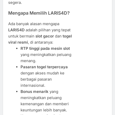
segera.
Mengapa Memilih LARIS4D?
Ada banyak alasan mengapa
LARIS4D
adalah pilihan yang tepat
untuk bermain
slot gacor
dan
togel
viral resmi
, di antaranya:
RTP tinggi pada mesin slot
yang meningkatkan peluang
menang.
Pasaran togel terpercaya
dengan akses mudah ke
berbagai pasaran
internasional.
Bonus menarik
yang
meningkatkan peluang
kemenangan dan memberi
keuntungan lebih banyak.