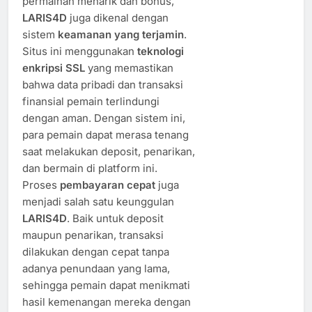
permainan menarik dan bonus,
LARIS4D
juga dikenal dengan
sistem
keamanan yang terjamin
.
Situs ini menggunakan
teknologi
enkripsi SSL
yang memastikan
bahwa data pribadi dan transaksi
finansial pemain terlindungi
dengan aman. Dengan sistem ini,
para pemain dapat merasa tenang
saat melakukan deposit, penarikan,
dan bermain di platform ini.
Proses
pembayaran cepat
juga
menjadi salah satu keunggulan
LARIS4D
. Baik untuk deposit
maupun penarikan, transaksi
dilakukan dengan cepat tanpa
adanya penundaan yang lama,
sehingga pemain dapat menikmati
hasil kemenangan mereka dengan