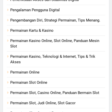
Pengalaman Pengguna Digital
Pengembangan Diri, Strategi Permainan, Tips Menang.
Permainan Kartu & Kasino
Permainan Kasino Online, Slot Online, Panduan Mesin
Slot
Permainan Kasino, Teknologi & Internet, Tips & Trik
Akses
Permainan Online
Permainan Slot Online
Permainan Slot, Casino Online, Panduan Bermain Slot
Permainan Slot, Judi Online, Slot Gacor