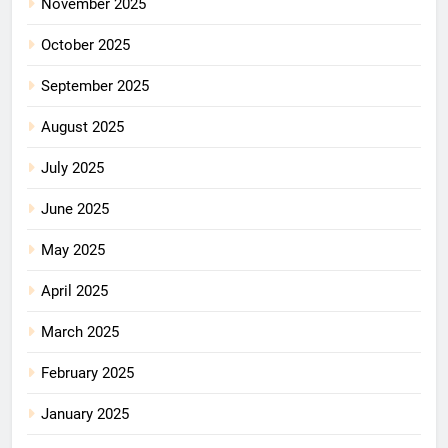
November 2025
October 2025
September 2025
August 2025
July 2025
June 2025
May 2025
April 2025
March 2025
February 2025
January 2025