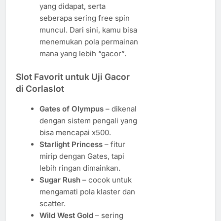
yang didapat, serta
seberapa sering free spin
muncul. Dari sini, kamu bisa
menemukan pola permainan
mana yang lebih “gacor”.
Slot Favorit untuk Uji Gacor
di Corlaslot
Gates of Olympus
– dikenal
dengan sistem pengali yang
bisa mencapai x500.
Starlight Princess
– fitur
mirip dengan Gates, tapi
lebih ringan dimainkan.
Sugar Rush
– cocok untuk
mengamati pola klaster dan
scatter.
Wild West Gold
– sering