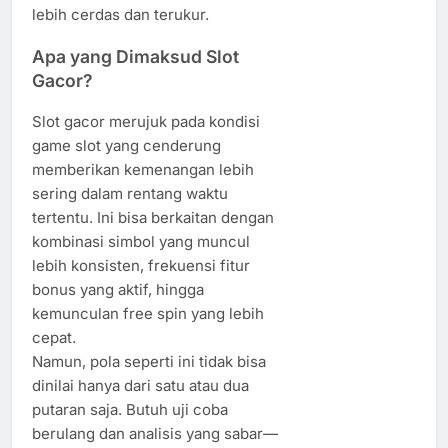
lebih cerdas dan terukur.
Apa yang Dimaksud Slot
Gacor?
Slot gacor merujuk pada kondisi
game slot yang cenderung
memberikan kemenangan lebih
sering dalam rentang waktu
tertentu. Ini bisa berkaitan dengan
kombinasi simbol yang muncul
lebih konsisten, frekuensi fitur
bonus yang aktif, hingga
kemunculan free spin yang lebih
cepat.
Namun, pola seperti ini tidak bisa
dinilai hanya dari satu atau dua
putaran saja. Butuh uji coba
berulang dan analisis yang sabar—