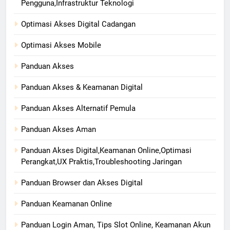
Pengguna,Infrastruktur Teknologi
Optimasi Akses Digital Cadangan
Optimasi Akses Mobile
Panduan Akses
Panduan Akses & Keamanan Digital
Panduan Akses Alternatif Pemula
Panduan Akses Aman
Panduan Akses Digital,Keamanan Online,Optimasi
Perangkat,UX Praktis,Troubleshooting Jaringan
Panduan Browser dan Akses Digital
Panduan Keamanan Online
Panduan Login Aman, Tips Slot Online, Keamanan Akun