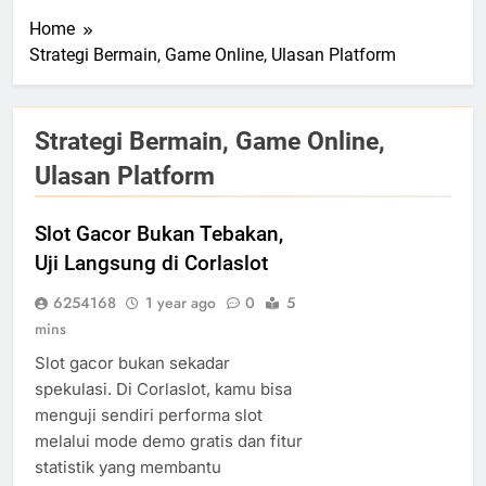
Home
Strategi Bermain, Game Online, Ulasan Platform
Strategi Bermain, Game Online,
Ulasan Platform
Slot Gacor Bukan Tebakan,
Uji Langsung di Corlaslot
6254168
1 year ago
0
5
mins
Slot gacor bukan sekadar
spekulasi. Di Corlaslot, kamu bisa
menguji sendiri performa slot
melalui mode demo gratis dan fitur
statistik yang membantu