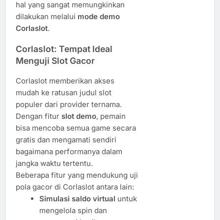
hal yang sangat memungkinkan
dilakukan melalui
mode demo
Corlaslot
.
Corlaslot: Tempat Ideal
Menguji Slot Gacor
Corlaslot memberikan akses
mudah ke ratusan judul slot
populer dari provider ternama.
Dengan fitur
slot demo
, pemain
bisa mencoba semua game secara
gratis dan mengamati sendiri
bagaimana performanya dalam
jangka waktu tertentu.
Beberapa fitur yang mendukung uji
pola gacor di Corlaslot antara lain:
Simulasi saldo virtual
untuk
mengelola spin dan