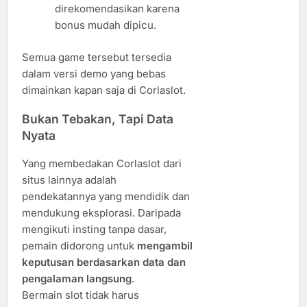
direkomendasikan karena
bonus mudah dipicu.
Semua game tersebut tersedia
dalam versi demo yang bebas
dimainkan kapan saja di Corlaslot.
Bukan Tebakan, Tapi Data
Nyata
Yang membedakan Corlaslot dari
situs lainnya adalah
pendekatannya yang mendidik dan
mendukung eksplorasi. Daripada
mengikuti insting tanpa dasar,
pemain didorong untuk
mengambil
keputusan berdasarkan data dan
pengalaman langsung
.
Bermain slot tidak harus