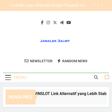
Skip
Daftar Edwinslot dan Tips Menghindari Kendala
to
Registrasi untuk Pengguna Baru
content
Daftar Lebah4D dan Tips Menghindari Kendala
Registrasi
Cara Memilih EDWINSLOT Link Alternatif yang
Lebih Stabil dan Aman
Lebah4D Login Alternatif dengan Panduan Akses
yang Aman untuk Pengguna
Daftar Edwinslot dan Tips Menghindari Kendala
Registrasi untuk Pengguna Baru
Jamalek 3almy
Ikuti Tips Kecantikan Dan Fashion Di
Daftar Lebah4D dan Tips Menghindari Kendala
NEWSLETTER
RANDOM NEWS
Registrasi
Jamalek 3almy.
MENU
ra Memilih EDWINSLOT Link Alternatif yang Lebih Stabil dan
HEADLINES
Month Ago