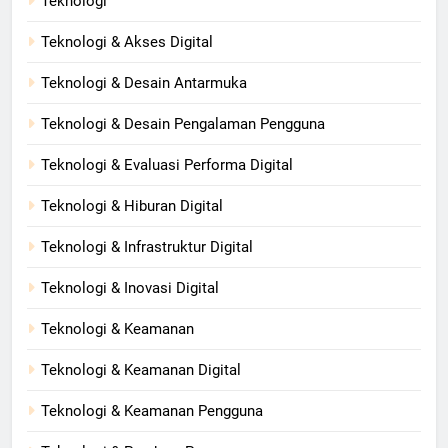
Teknologi
Teknologi & Akses Digital
Teknologi & Desain Antarmuka
Teknologi & Desain Pengalaman Pengguna
Teknologi & Evaluasi Performa Digital
Teknologi & Hiburan Digital
Teknologi & Infrastruktur Digital
Teknologi & Inovasi Digital
Teknologi & Keamanan
Teknologi & Keamanan Digital
Teknologi & Keamanan Pengguna