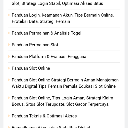
Slot, Strategi Login Stabil, Optimasi Akses Situs
Panduan Login, Keamanan Akun, Tips Bermain Online,
Proteksi Data, Strategi Pemain
Panduan Permainan & Analisis Togel
Panduan Permainan Slot
Panduan Platform & Evaluasi Pengguna
Panduan Slot Online
Panduan Slot Online Strategi Bermain Aman Manajemen
Waktu Digital Tips Pemain Pemula Edukasi Slot Online
Panduan Slot Online, Tips Login Aman, Strategi Klaim
Bonus, Situs Slot Terupdate, Slot Gacor Terpercaya
Panduan Teknis & Optimasi Akses
Pemeriksaan Akses dan Stabilitas Digital