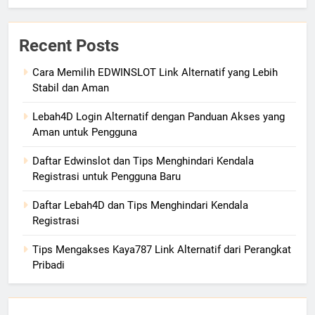
Recent Posts
Cara Memilih EDWINSLOT Link Alternatif yang Lebih
Stabil dan Aman
Lebah4D Login Alternatif dengan Panduan Akses yang
Aman untuk Pengguna
Daftar Edwinslot dan Tips Menghindari Kendala
Registrasi untuk Pengguna Baru
Daftar Lebah4D dan Tips Menghindari Kendala
Registrasi
Tips Mengakses Kaya787 Link Alternatif dari Perangkat
Pribadi