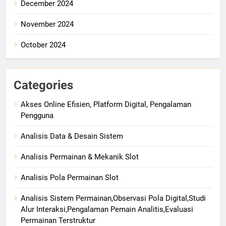
December 2024
November 2024
October 2024
Categories
Akses Online Efisien, Platform Digital, Pengalaman
Pengguna
Analisis Data & Desain Sistem
Analisis Permainan & Mekanik Slot
Analisis Pola Permainan Slot
Analisis Sistem Permainan,Observasi Pola Digital,Studi
Alur Interaksi,Pengalaman Pemain Analitis,Evaluasi
Permainan Terstruktur