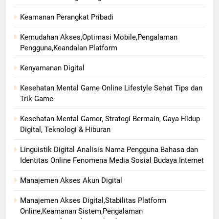
Keamanan Perangkat Pribadi
Kemudahan Akses,Optimasi Mobile,Pengalaman
Pengguna,Keandalan Platform
Kenyamanan Digital
Kesehatan Mental Game Online Lifestyle Sehat Tips dan
Trik Game
Kesehatan Mental Gamer, Strategi Bermain, Gaya Hidup
Digital, Teknologi & Hiburan
Linguistik Digital Analisis Nama Pengguna Bahasa dan
Identitas Online Fenomena Media Sosial Budaya Internet
Manajemen Akses Akun Digital
Manajemen Akses Digital,Stabilitas Platform
Online,Keamanan Sistem,Pengalaman