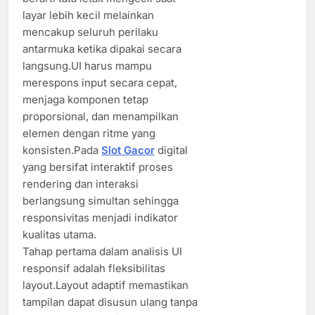
layar lebih kecil melainkan
mencakup seluruh perilaku
antarmuka ketika dipakai secara
langsung.UI harus mampu
merespons input secara cepat,
menjaga komponen tetap
proporsional, dan menampilkan
elemen dengan ritme yang
konsisten.Pada
Slot Gacor
digital
yang bersifat interaktif proses
rendering dan interaksi
berlangsung simultan sehingga
responsivitas menjadi indikator
kualitas utama.
Tahap pertama dalam analisis UI
responsif adalah fleksibilitas
layout.Layout adaptif memastikan
tampilan dapat disusun ulang tanpa