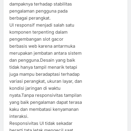
dampaknya terhadap stabilitas
pengalaman pengguna pada
berbagai perangkat.
UI responsif menjadi salah satu
komponen terpenting dalam
pengembangan slot gacor
berbasis web karena antarmuka
merupakan jembatan antara sistem
dan pengguna.Desain yang baik
tidak hanya tampil menarik tetapi
juga mampu beradaptasi terhadap
variasi perangkat, ukuran layar, dan
kondisi jaringan di waktu
nyata.Tanpa responsivitas tampilan
yang baik pengalaman dapat terasa
kaku dan membatasi kenyamanan
interaksi.
Responsivitas UI tidak sekadar
berarti tata letak mengecil saat