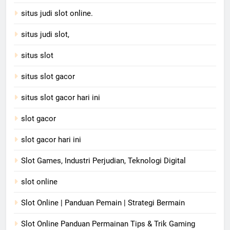
situs judi slot online.
situs judi slot,
situs slot
situs slot gacor
situs slot gacor hari ini
slot gacor
slot gacor hari ini
Slot Games, Industri Perjudian, Teknologi Digital
slot online
Slot Online | Panduan Pemain | Strategi Bermain
Slot Online Panduan Permainan Tips & Trik Gaming