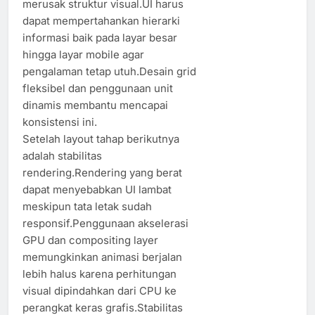
merusak struktur visual.UI harus
dapat mempertahankan hierarki
informasi baik pada layar besar
hingga layar mobile agar
pengalaman tetap utuh.Desain grid
fleksibel dan penggunaan unit
dinamis membantu mencapai
konsistensi ini.
Setelah layout tahap berikutnya
adalah stabilitas
rendering.Rendering yang berat
dapat menyebabkan UI lambat
meskipun tata letak sudah
responsif.Penggunaan akselerasi
GPU dan compositing layer
memungkinkan animasi berjalan
lebih halus karena perhitungan
visual dipindahkan dari CPU ke
perangkat keras grafis.Stabilitas