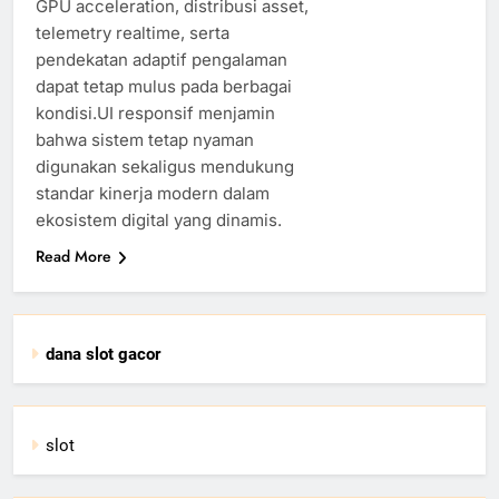
GPU acceleration, distribusi asset,
telemetry realtime, serta
pendekatan adaptif pengalaman
dapat tetap mulus pada berbagai
kondisi.UI responsif menjamin
bahwa sistem tetap nyaman
digunakan sekaligus mendukung
standar kinerja modern dalam
ekosistem digital yang dinamis.
Read More
dana slot gacor
slot