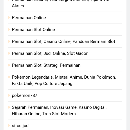
Akses
Permainan Online
Permainan Slot Online
Permainan Slot, Casino Online, Panduan Bermain Slot
Permainan Slot, Judi Online, Slot Gacor
Permainan Slot, Strategi Permainan
Pokémon Legendaris, Misteri Anime, Dunia Pokémon,
Fakta Unik, Pop Culture Jepang
pokemon787
Sejarah Permainan, Inovasi Game, Kasino Digital,
Hiburan Online, Tren Slot Modern
situs judi