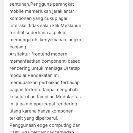
sentuhan.Pengguna perangkat
mobile memerlukan jarak antar
komponen yang cukup agar
interaksi tidak salah klik.Meskipun
terlihat sederhana aspek ini
memengaruhi kenyamanan jangka
panjang.
Arsitektur frontend modern
memanfaatkan component-based
rendering untuk menjaga UI tetap
modular.Pendekatan ini
memudahkan perbaikan terhadap
bagian tertentu tanpa mengubah
keseluruhan tampilan.Modularitas
ini juga mempercepat rendering
ulang karena hanya komponen
terkait yang diperbarui.
Penggunaan edge computing dan
CDN juga berdampak terhadap