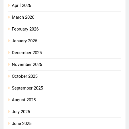
April 2026
March 2026
February 2026
January 2026
December 2025
November 2025
October 2025
September 2025
August 2025
July 2025
June 2025