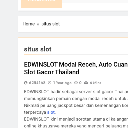
Home
situs slot
situs slot
EDWINSLOT Modal Receh, Auto Cuan 
Slot Gacor Thailand
6254168
1 Year Ago
0
6 Mins
EDWINSLOT hadir sebagai server slot gacor Thaila
memungkinkan pemain dengan modal receh untuk a
Nikmati peluang jackpot besar dan kemenangan kon
terpercaya
slot
.
EDWINSLOT kini menjadi sorotan utama di kalanga
online khususnya mereka yang mencari peluang m