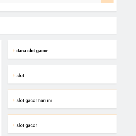
dana slot gacor
slot
slot gacor hari ini
slot gacor