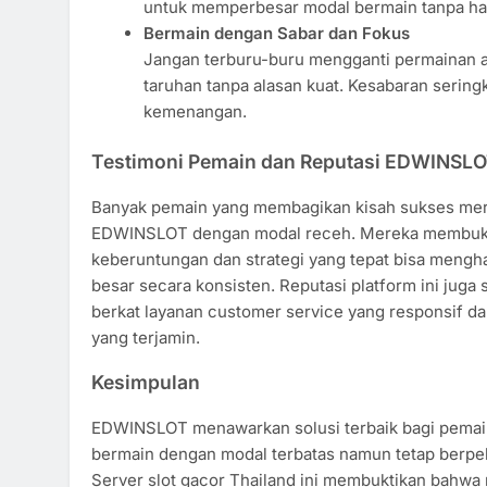
untuk memperbesar modal bermain tanpa ha
Bermain dengan Sabar dan Fokus
Jangan terburu-buru mengganti permainan 
taruhan tanpa alasan kuat. Kesabaran seringk
kemenangan.
Testimoni Pemain dan Reputasi EDWINSL
Banyak pemain yang membagikan kisah sukses me
EDWINSLOT dengan modal receh. Mereka membuk
keberuntungan dan strategi yang tepat bisa meng
besar secara konsisten. Reputasi platform ini juga
berkat layanan customer service yang responsif d
yang terjamin.
Kesimpulan
EDWINSLOT menawarkan solusi terbaik bagi pemain
bermain dengan modal terbatas namun tetap berpe
Server slot gacor Thailand ini membuktikan bahwa