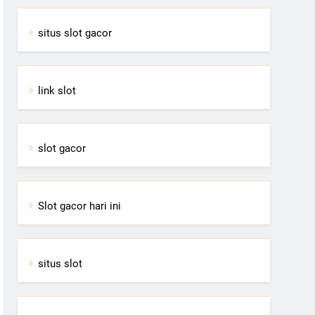
situs slot gacor
link slot
slot gacor
Slot gacor hari ini
situs slot