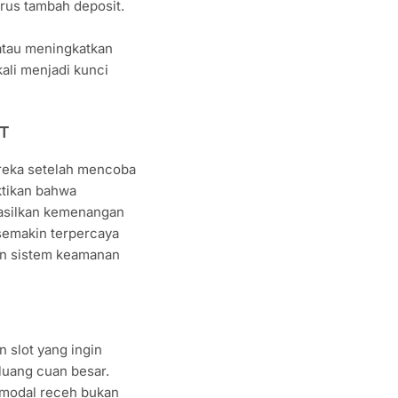
rus tambah deposit.
atau meningkatkan
ali menjadi kunci
OT
reka setelah mencoba
tikan bahwa
hasilkan kemenangan
 semakin terpercaya
an sistem keamanan
 slot yang ingin
luang cuan besar.
 modal receh bukan