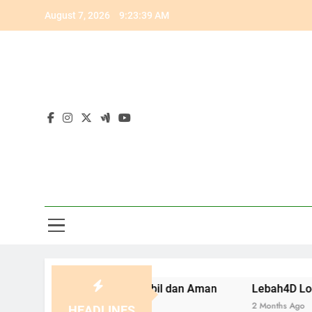
Skip
August 7, 2026
9:23:40 AM
to
content
Jam
Ikuti Tips
if yang Lebih Stabil dan Aman
Lebah4D Login Alterna
2 Months Ago
HEADLINES