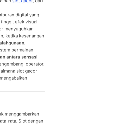
mainan
slot gacor
, dari
hiburan digital yang
inggi, efek visual
cor menyuguhkan
n, ketika kesenangan
alahgunaan,
istem permainan.
n antara sensasi
 pengembang, operator,
gaimana slot gacor
a mengabaikan
ntuk menggambarkan
ata-rata. Slot dengan