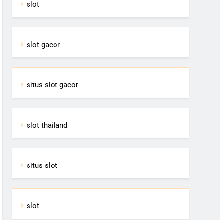
slot
slot gacor
situs slot gacor
slot thailand
situs slot
slot