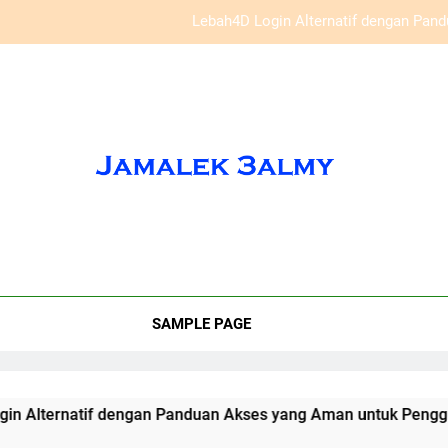
Lebah4D Login Alternatif dengan Pan
Daftar Edwinslot dan Tips Menghindari K
Daftar Lebah4D da
Cara Memilih EDWINSLOT Link A
Lebah4D Login Alternatif dengan Pan
Daftar Edwinslot dan Tips Menghindari K
alek 3almy
 Kecantikan Dan Fashion Di Jamalek 3almy.
Daftar Lebah4D da
SAMPLE PAGE
tif dengan Panduan Akses yang Aman untuk Pengguna
D
2 