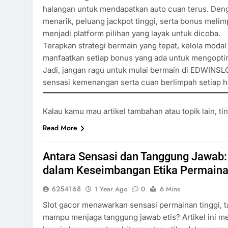
halangan untuk mendapatkan auto cuan terus. Deng
menarik, peluang jackpot tinggi, serta bonus mel
menjadi platform pilihan yang layak untuk dicoba.
Terapkan strategi bermain yang tepat, kelola modal
manfaatkan setiap bonus yang ada untuk mengopti
Jadi, jangan ragu untuk mulai bermain di EDWINSL
sensasi kemenangan serta cuan berlimpah setiap ha
Kalau kamu mau artikel tambahan atau topik lain, tin
Read More
Antara Sensasi dan Tanggung Jawab:
dalam Keseimbangan Etika Permainan
6254168
1 Year Ago
0
6 Mins
Slot gacor menawarkan sensasi permainan tinggi, t
mampu menjaga tanggung jawab etis? Artikel ini 