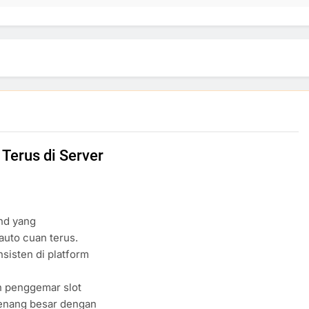
Terus di Server
nd yang
uto cuan terus.
sisten di platform
n penggemar slot
enang besar dengan