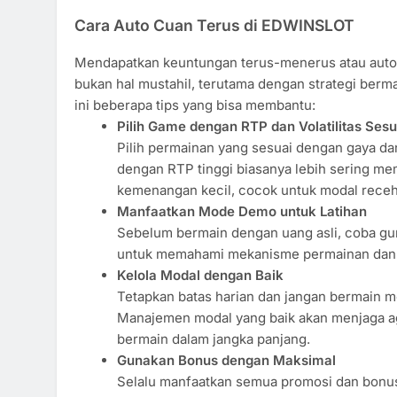
Cara Auto Cuan Terus di EDWINSLOT
Mendapatkan keuntungan terus-menerus atau aut
bukan hal mustahil, terutama dengan strategi berma
ini beberapa tips yang bisa membantu:
Pilih Game dengan RTP dan Volatilitas Sesu
Pilih permainan yang sesuai dengan gaya d
dengan RTP tinggi biasanya lebih sering m
kemenangan kecil, cocok untuk modal receh
Manfaatkan Mode Demo untuk Latihan
Sebelum bermain dengan uang asli, coba 
untuk memahami mekanisme permainan dan f
Kelola Modal dengan Baik
Tetapkan batas harian dan jangan bermain m
Manajemen modal yang baik akan menjaga a
bermain dalam jangka panjang.
Gunakan Bonus dengan Maksimal
Selalu manfaatkan semua promosi dan bonus