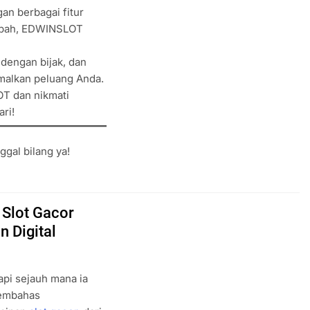
an berbagai fitur
impah, EDWINSLOT
 dengan bijak, dan
malkan peluang Anda.
OT dan nikmati
ri!
ggal bilang ya!
 Slot Gacor
 Digital
api sejauh mana ia
membahas