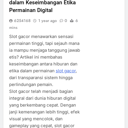
dalam Keseimbangan Etika
Permainan Digital
6254168
1 year ago
0
6
mins
Slot gacor menawarkan sensasi
permainan tinggi, tapi sejauh mana
ia mampu menjaga tanggung jawab
etis? Artikel ini membahas
keseimbangan antara hiburan dan
etika dalam permainan
slot gacor
,
dari transparansi sistem hingga
perlindungan pemain.
Slot gacor telah menjadi bagian
integral dari dunia hiburan digital
yang berkembang cepat. Dengan
janji kemenangan lebih tinggi, efek
visual yang mencolok, dan
gameplay yang cepat, slot gacor