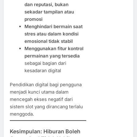
dan reputasi, bukan
sekadar tampilan atau
promosi
Menghindari bermain saat
stres atau dalam kondisi
emosional tidak stabil
Menggunakan fitur kontrol
permainan yang tersedia
sebagai bagian dari
kesadaran digital
Pendidikan digital bagi pengguna
menjadi kunci utama dalam
mencegah ekses negatif dari
sistem slot yang dirancang terlalu
menggoda.
Kesimpulan: Hiburan Boleh