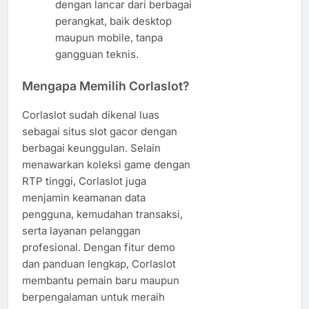
dengan lancar dari berbagai
perangkat, baik desktop
maupun mobile, tanpa
gangguan teknis.
Mengapa Memilih Corlaslot?
Corlaslot sudah dikenal luas
sebagai situs slot gacor dengan
berbagai keunggulan. Selain
menawarkan koleksi game dengan
RTP tinggi, Corlaslot juga
menjamin keamanan data
pengguna, kemudahan transaksi,
serta layanan pelanggan
profesional. Dengan fitur demo
dan panduan lengkap, Corlaslot
membantu pemain baru maupun
berpengalaman untuk meraih