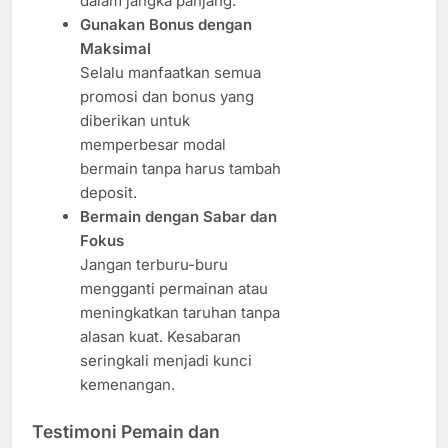
dalam jangka panjang.
Gunakan Bonus dengan
Maksimal
Selalu manfaatkan semua
promosi dan bonus yang
diberikan untuk
memperbesar modal
bermain tanpa harus tambah
deposit.
Bermain dengan Sabar dan
Fokus
Jangan terburu-buru
mengganti permainan atau
meningkatkan taruhan tanpa
alasan kuat. Kesabaran
seringkali menjadi kunci
kemenangan.
Testimoni Pemain dan