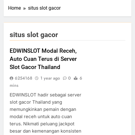
Home
situs slot gacor
situs slot gacor
EDWINSLOT Modal Receh,
Auto Cuan Terus di Server
Slot Gacor Thailand
6254168
1 year ago
0
6
mins
EDWINSLOT hadir sebagai server
slot gacor Thailand yang
memungkinkan pemain dengan
modal receh untuk auto cuan
terus. Nikmati peluang jackpot
besar dan kemenangan konsisten