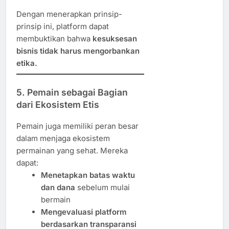
Dengan menerapkan prinsip-
prinsip ini, platform dapat
membuktikan bahwa
kesuksesan
bisnis tidak harus mengorbankan
etika.
5. Pemain sebagai Bagian
dari Ekosistem Etis
Pemain juga memiliki peran besar
dalam menjaga ekosistem
permainan yang sehat. Mereka
dapat:
Menetapkan batas waktu
dan dana
sebelum mulai
bermain
Mengevaluasi platform
berdasarkan transparansi