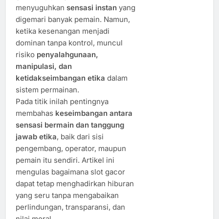
menyuguhkan
sensasi instan
yang
digemari banyak pemain. Namun,
ketika kesenangan menjadi
dominan tanpa kontrol, muncul
risiko
penyalahgunaan,
manipulasi, dan
ketidakseimbangan etika
dalam
sistem permainan.
Pada titik inilah pentingnya
membahas
keseimbangan antara
sensasi bermain dan tanggung
jawab etika
, baik dari sisi
pengembang, operator, maupun
pemain itu sendiri. Artikel ini
mengulas bagaimana slot gacor
dapat tetap menghadirkan hiburan
yang seru tanpa mengabaikan
perlindungan, transparansi, dan
nilai moral.