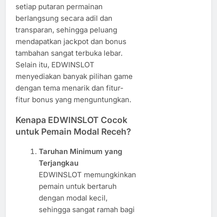
setiap putaran permainan
berlangsung secara adil dan
transparan, sehingga peluang
mendapatkan jackpot dan bonus
tambahan sangat terbuka lebar.
Selain itu, EDWINSLOT
menyediakan banyak pilihan game
dengan tema menarik dan fitur-
fitur bonus yang menguntungkan.
Kenapa EDWINSLOT Cocok
untuk Pemain Modal Receh?
Taruhan Minimum yang
Terjangkau
EDWINSLOT memungkinkan
pemain untuk bertaruh
dengan modal kecil,
sehingga sangat ramah bagi