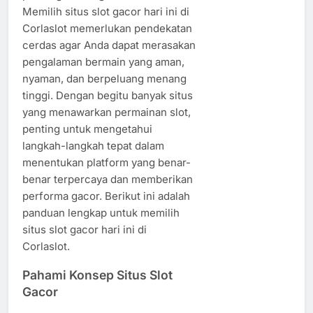
Memilih situs slot gacor hari ini di
Corlaslot memerlukan pendekatan
cerdas agar Anda dapat merasakan
pengalaman bermain yang aman,
nyaman, dan berpeluang menang
tinggi. Dengan begitu banyak situs
yang menawarkan permainan slot,
penting untuk mengetahui
langkah-langkah tepat dalam
menentukan platform yang benar-
benar terpercaya dan memberikan
performa gacor. Berikut ini adalah
panduan lengkap untuk memilih
situs slot gacor hari ini di
Corlaslot.
Pahami Konsep Situs Slot
Gacor