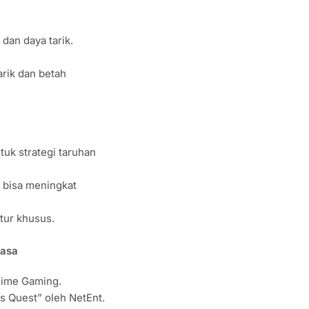
dan daya tarik.
rik dan betah
k strategi taruhan
s bisa meningkat
ur khusus.
iasa
Time Gaming.
s Quest” oleh NetEnt.