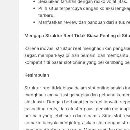
Sesuaikan taruhan dengan risiko volatilitas.
Pilih situs terpercaya dengan koleksi lengka
terbaru.
Manfaatkan review dan panduan dari situs r
Mengapa Struktur Reel Tidak Biasa Penting di Sit
Karena inovasi struktur reel menghadirkan pengal
segar, memperkaya pilihan pemain, dan membantu s
kompetitif di pasar slot online yang berkembang pe
Kesimpulan
Struktur reel tidak biasa dalam slot online adalah i
menghadirkan variasi gameplay dan peluang kemen
slot klasik. Dengan berbagai jenis reel inovatif se
cascading reels, dan cluster pays, pemain menda
bermain yang lebih seru dan dinamis. Situs slot res
semakin banyak mengintegrasikan slot dengan struk
memenuhi kebutuhan pasar. Memahami dan memanfa