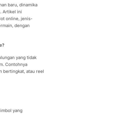
man baru, dinamika
Artikel ini
t online, jenis-
ermain, dengan
ne?
ulungan yang tidak
lom. Contohnya
 bertingkat, atau reel
imbol yang