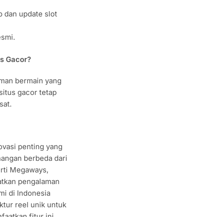
p dan update slot
esmi.
us Gacor?
aman bermain yang
itus gacor tetap
sat.
novasi penting yang
angan berbeda dari
perti Megaways,
patkan pengalaman
mi di Indonesia
tur reel unik untuk
atkan fitur ini