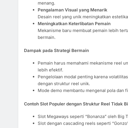
menang.
Pengalaman Visual yang Menarik
Desain reel yang unik meningkatkan estetika 
Meningkatkan Keterlibatan Pemain
Mekanisme baru membuat pemain lebih terta
bermain.
Dampak pada Strategi Bermain
Pemain harus memahami mekanisme reel untu
lebih efektif.
Pengelolaan modal penting karena volatilita
dengan struktur reel unik.
Mode demo membantu mengenal pola dan fit
Contoh Slot Populer dengan Struktur Reel Tidak B
Slot Megaways seperti “Bonanza” oleh Big 
Slot dengan cascading reels seperti “Gonzo’