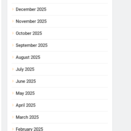
December 2025
November 2025
October 2025
September 2025
August 2025
July 2025
June 2025
May 2025
April 2025
March 2025
February 2025