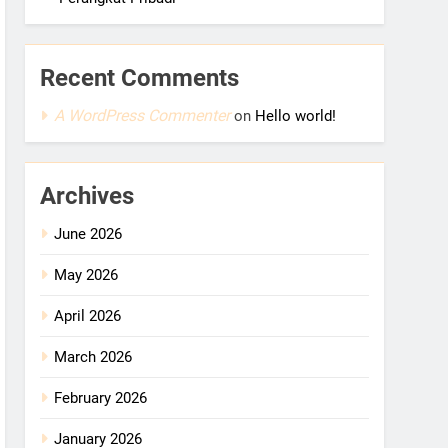
Recent Comments
A WordPress Commenter
on
Hello world!
Archives
June 2026
May 2026
April 2026
March 2026
February 2026
January 2026