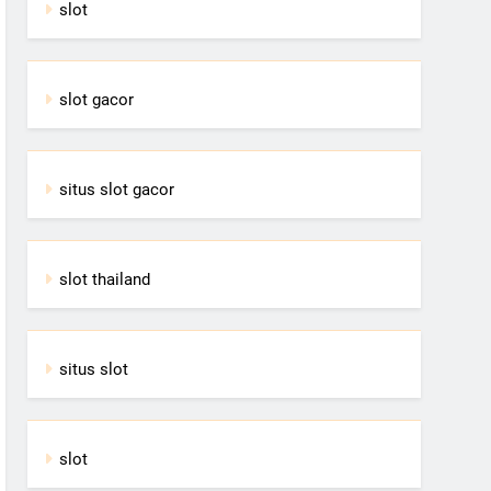
slot
slot gacor
situs slot gacor
slot thailand
situs slot
slot