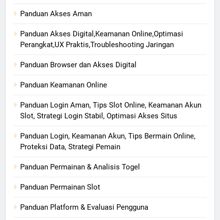
Panduan Akses Aman
Panduan Akses Digital,Keamanan Online,Optimasi
Perangkat,UX Praktis,Troubleshooting Jaringan
Panduan Browser dan Akses Digital
Panduan Keamanan Online
Panduan Login Aman, Tips Slot Online, Keamanan Akun
Slot, Strategi Login Stabil, Optimasi Akses Situs
Panduan Login, Keamanan Akun, Tips Bermain Online,
Proteksi Data, Strategi Pemain
Panduan Permainan & Analisis Togel
Panduan Permainan Slot
Panduan Platform & Evaluasi Pengguna