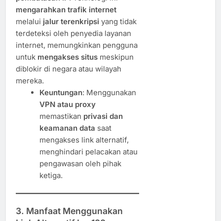
mengarahkan trafik internet
melalui
jalur terenkripsi
yang tidak
terdeteksi oleh penyedia layanan
internet, memungkinkan pengguna
untuk
mengakses situs
meskipun
diblokir di negara atau wilayah
mereka.
Keuntungan
: Menggunakan
VPN atau proxy
memastikan
privasi dan
keamanan data
saat
mengakses link alternatif,
menghindari pelacakan atau
pengawasan oleh pihak
ketiga.
3.
Manfaat Menggunakan