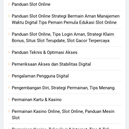
Panduan Slot Online
Panduan Slot Online Strategi Bermain Aman Manajemen
Waktu Digital Tips Pemain Pemula Edukasi Slot Online
Panduan Slot Online, Tips Login Aman, Strategi Klaim
Bonus, Situs Slot Terupdate, Slot Gacor Terpercaya
Panduan Teknis & Optimasi Akses
Pemeriksaan Akses dan Stabilitas Digital
Pengalaman Pengguna Digital
Pengembangan Diri, Strategi Permainan, Tips Menang.
Permainan Kartu & Kasino
Permainan Kasino Online, Slot Online, Panduan Mesin
Slot