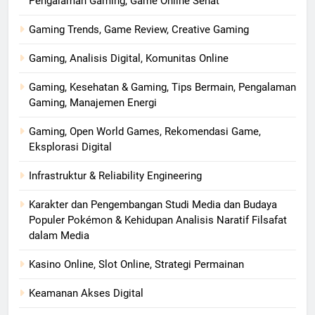
Pengalaman Gaming, Game Online Sehat
Gaming Trends, Game Review, Creative Gaming
Gaming, Analisis Digital, Komunitas Online
Gaming, Kesehatan & Gaming, Tips Bermain, Pengalaman
Gaming, Manajemen Energi
Gaming, Open World Games, Rekomendasi Game,
Eksplorasi Digital
Infrastruktur & Reliability Engineering
Karakter dan Pengembangan Studi Media dan Budaya
Populer Pokémon & Kehidupan Analisis Naratif Filsafat
dalam Media
Kasino Online, Slot Online, Strategi Permainan
Keamanan Akses Digital