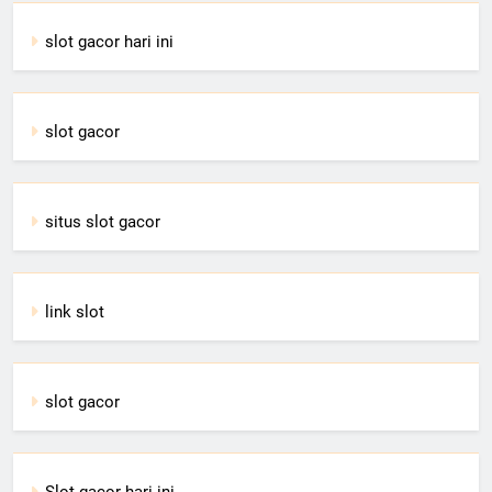
slot gacor hari ini
slot gacor
situs slot gacor
link slot
slot gacor