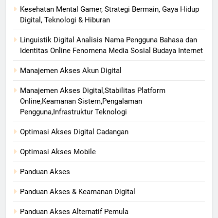
Kesehatan Mental Gamer, Strategi Bermain, Gaya Hidup
Digital, Teknologi & Hiburan
Linguistik Digital Analisis Nama Pengguna Bahasa dan
Identitas Online Fenomena Media Sosial Budaya Internet
Manajemen Akses Akun Digital
Manajemen Akses Digital,Stabilitas Platform
Online,Keamanan Sistem,Pengalaman
Pengguna,Infrastruktur Teknologi
Optimasi Akses Digital Cadangan
Optimasi Akses Mobile
Panduan Akses
Panduan Akses & Keamanan Digital
Panduan Akses Alternatif Pemula