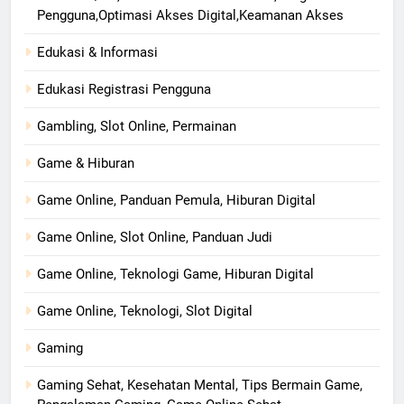
Pengguna,Optimasi Akses Digital,Keamanan Akses
Edukasi & Informasi
Edukasi Registrasi Pengguna
Gambling, Slot Online, Permainan
Game & Hiburan
Game Online, Panduan Pemula, Hiburan Digital
Game Online, Slot Online, Panduan Judi
Game Online, Teknologi Game, Hiburan Digital
Game Online, Teknologi, Slot Digital
Gaming
Gaming Sehat, Kesehatan Mental, Tips Bermain Game,