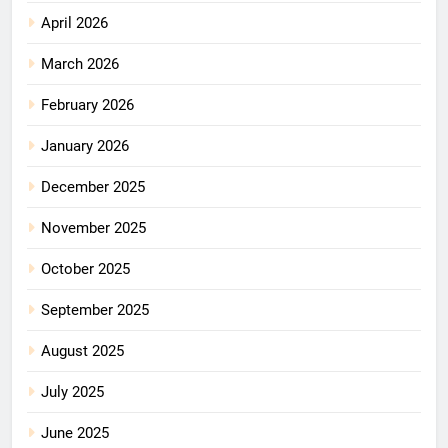
April 2026
March 2026
February 2026
January 2026
December 2025
November 2025
October 2025
September 2025
August 2025
July 2025
June 2025