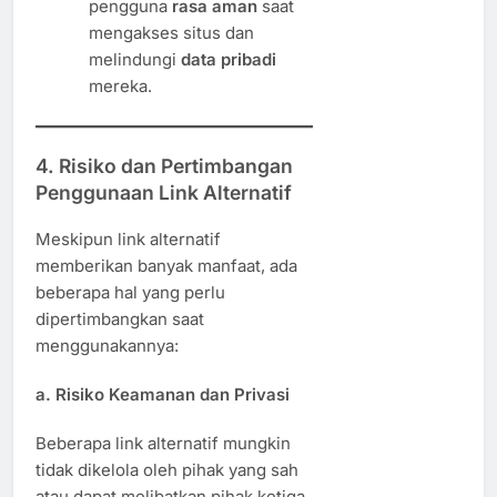
pengguna
rasa aman
saat
mengakses situs dan
melindungi
data pribadi
mereka.
4.
Risiko dan Pertimbangan
Penggunaan Link Alternatif
Meskipun link alternatif
memberikan banyak manfaat, ada
beberapa hal yang perlu
dipertimbangkan saat
menggunakannya:
a.
Risiko Keamanan dan Privasi
Beberapa link alternatif mungkin
tidak dikelola oleh pihak yang sah
atau dapat melibatkan pihak ketiga