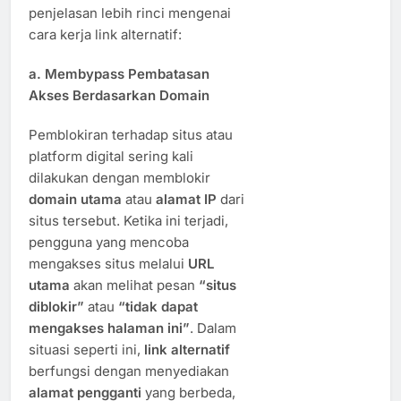
penjelasan lebih rinci mengenai
cara kerja link alternatif:
a.
Membypass Pembatasan
Akses Berdasarkan Domain
Pemblokiran terhadap situs atau
platform digital sering kali
dilakukan dengan memblokir
domain utama
atau
alamat IP
dari
situs tersebut. Ketika ini terjadi,
pengguna yang mencoba
mengakses situs melalui
URL
utama
akan melihat pesan
“situs
diblokir”
atau
“tidak dapat
mengakses halaman ini”
. Dalam
situasi seperti ini,
link alternatif
berfungsi dengan menyediakan
alamat pengganti
yang berbeda,