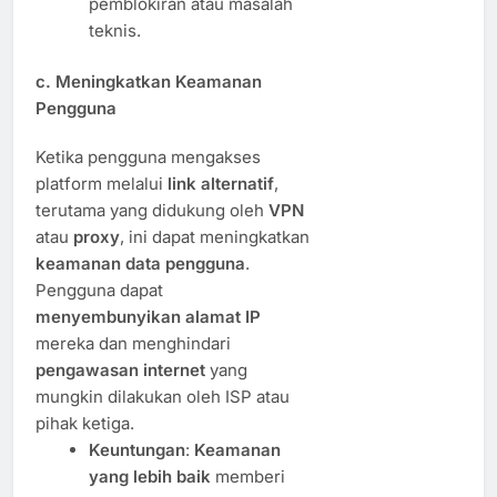
pemblokiran atau masalah
teknis.
c.
Meningkatkan Keamanan
Pengguna
Ketika pengguna mengakses
platform melalui
link alternatif
,
terutama yang didukung oleh
VPN
atau
proxy
, ini dapat meningkatkan
keamanan data pengguna
.
Pengguna dapat
menyembunyikan alamat IP
mereka dan menghindari
pengawasan internet
yang
mungkin dilakukan oleh ISP atau
pihak ketiga.
Keuntungan
:
Keamanan
yang lebih baik
memberi