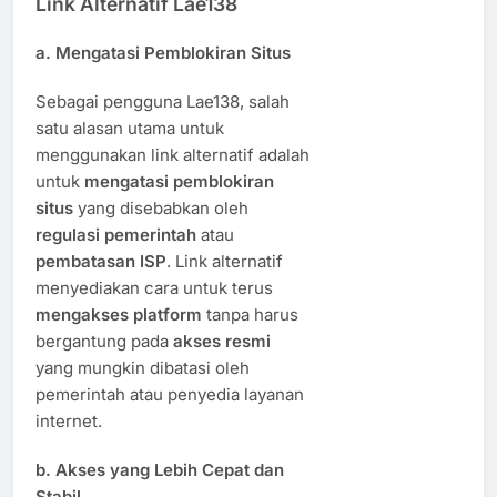
Link Alternatif Lae138
a.
Mengatasi Pemblokiran Situs
Sebagai pengguna Lae138, salah
satu alasan utama untuk
menggunakan link alternatif adalah
untuk
mengatasi pemblokiran
situs
yang disebabkan oleh
regulasi pemerintah
atau
pembatasan ISP
. Link alternatif
menyediakan cara untuk terus
mengakses platform
tanpa harus
bergantung pada
akses resmi
yang mungkin dibatasi oleh
pemerintah atau penyedia layanan
internet.
b.
Akses yang Lebih Cepat dan
Stabil