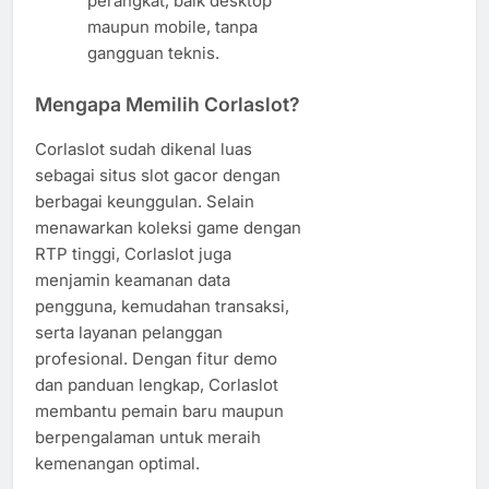
perangkat, baik desktop
maupun mobile, tanpa
gangguan teknis.
Mengapa Memilih Corlaslot?
Corlaslot sudah dikenal luas
sebagai situs slot gacor dengan
berbagai keunggulan. Selain
menawarkan koleksi game dengan
RTP tinggi, Corlaslot juga
menjamin keamanan data
pengguna, kemudahan transaksi,
serta layanan pelanggan
profesional. Dengan fitur demo
dan panduan lengkap, Corlaslot
membantu pemain baru maupun
berpengalaman untuk meraih
kemenangan optimal.