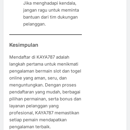
Jika menghadapi kendala,
jangan ragu untuk meminta
bantuan dari tim dukungan
pelanggan.
Kesimpulan
Mendaftar di KAYA787 adalah
langkah pertama untuk menikmati
pengalaman bermain slot dan togel
online yang aman, seru, dan
menguntungkan. Dengan proses
pendaftaran yang mudah, berbagai
pilihan permainan, serta bonus dan
layanan pelanggan yang
profesional, KAYA787 memastikan
setiap pemain mendapatkan
pengalaman terbaik.