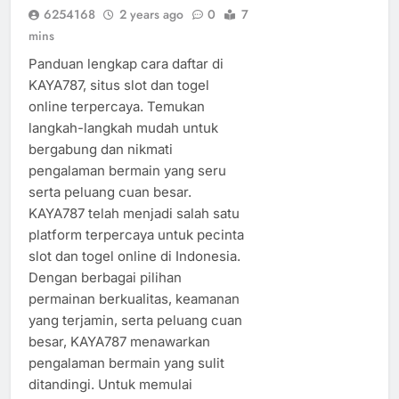
6254168
2 years ago
0
7
mins
Panduan lengkap cara daftar di
KAYA787, situs slot dan togel
online terpercaya. Temukan
langkah-langkah mudah untuk
bergabung dan nikmati
pengalaman bermain yang seru
serta peluang cuan besar.
KAYA787 telah menjadi salah satu
platform terpercaya untuk pecinta
slot dan togel online di Indonesia.
Dengan berbagai pilihan
permainan berkualitas, keamanan
yang terjamin, serta peluang cuan
besar, KAYA787 menawarkan
pengalaman bermain yang sulit
ditandingi. Untuk memulai