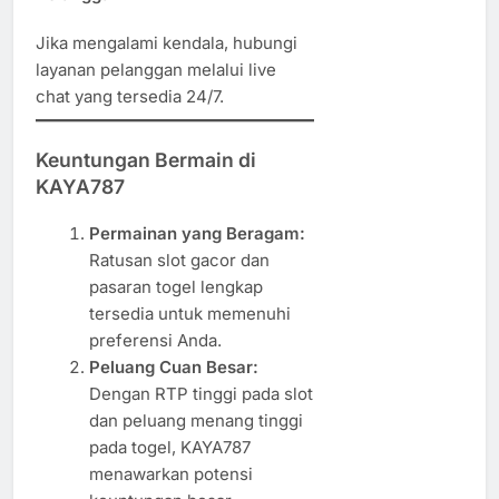
Jika mengalami kendala, hubungi
layanan pelanggan melalui live
chat yang tersedia 24/7.
Keuntungan Bermain di
KAYA787
Permainan yang Beragam:
Ratusan slot gacor dan
pasaran togel lengkap
tersedia untuk memenuhi
preferensi Anda.
Peluang Cuan Besar:
Dengan RTP tinggi pada slot
dan peluang menang tinggi
pada togel, KAYA787
menawarkan potensi