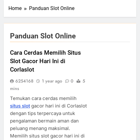
Home
Panduan Slot Online
Panduan Slot Online
Cara Cerdas Memilih Situs
Slot Gacor Hari Ini di
Corlaslot
6254168
1 year ago
0
5
mins
Temukan cara cerdas memilih
situs slot
gacor hari ini di Corlaslot
dengan tips terpercaya untuk
pengalaman bermain aman dan
peluang menang maksimal.
Memilih situs slot gacor hari ini di