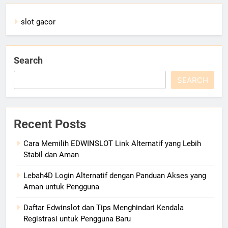
slot gacor
Search
SEARCH
Recent Posts
Cara Memilih EDWINSLOT Link Alternatif yang Lebih
Stabil dan Aman
Lebah4D Login Alternatif dengan Panduan Akses yang
Aman untuk Pengguna
Daftar Edwinslot dan Tips Menghindari Kendala
Registrasi untuk Pengguna Baru