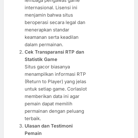
lembaga pengawas game
internasional. Lisensi ini
menjamin bahwa situs
beroperasi secara legal dan
menerapkan standar
keamanan serta keadilan
dalam permainan.
Cek Transparansi RTP dan
Statistik Game
Situs gacor biasanya
menampilkan informasi RTP
(Return to Player) yang jelas
untuk setiap game. Corlaslot
memberikan data ini agar
pemain dapat memilih
permainan dengan peluang
terbaik.
Ulasan dan Testimoni
Pemain