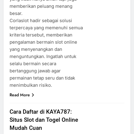
memberikan peluang menang
besar.
Corlaslot hadir sebagai solusi
terpercaya yang memenuhi semua
kriteria tersebut, memberikan
pengalaman bermain slot online
yang menyenangkan dan
menguntungkan. Ingatlah untuk
selalu bermain secara
bertanggung jawab agar
permainan tetap seru dan tidak
menimbulkan risiko.
Read More
Cara Daftar di KAYA787:
Situs Slot dan Togel Online
Mudah Cuan