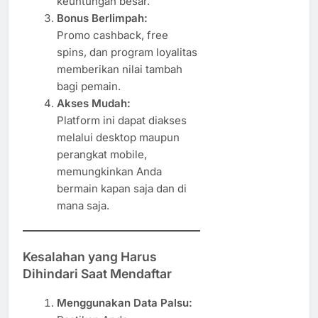
keuntungan besar.
Bonus Berlimpah:
Promo cashback, free
spins, dan program loyalitas
memberikan nilai tambah
bagi pemain.
Akses Mudah:
Platform ini dapat diakses
melalui desktop maupun
perangkat mobile,
memungkinkan Anda
bermain kapan saja dan di
mana saja.
Kesalahan yang Harus
Dihindari Saat Mendaftar
Menggunakan Data Palsu: