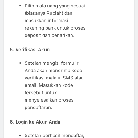
Pilih mata uang yang sesuai
(biasanya Rupiah) dan
masukkan informasi
rekening bank untuk proses
deposit dan penarikan.
5. Verifikasi Akun
Setelah mengisi formulir,
Anda akan menerima kode
verifikasi melalui SMS atau
email. Masukkan kode
tersebut untuk
menyelesaikan proses
pendaftaran.
6. Login ke Akun Anda
Setelah berhasil mendaftar,