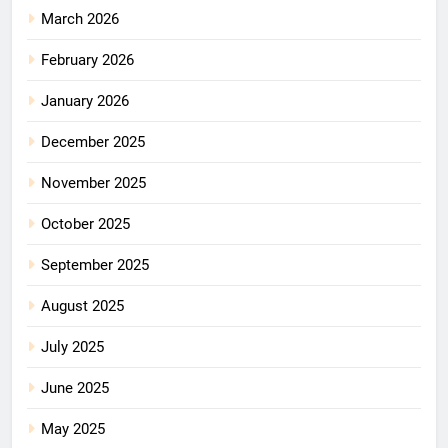
March 2026
February 2026
January 2026
December 2025
November 2025
October 2025
September 2025
August 2025
July 2025
June 2025
May 2025