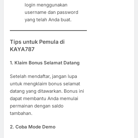
login menggunakan
username dan password
yang telah Anda buat.
Tips untuk Pemula di
KAYA787
1. Klaim Bonus Selamat Datang
Setelah mendaftar, jangan lupa
untuk mengklaim bonus selamat
datang yang ditawarkan. Bonus ini
dapat membantu Anda memulai
permainan dengan saldo
tambahan.
2. Coba Mode Demo