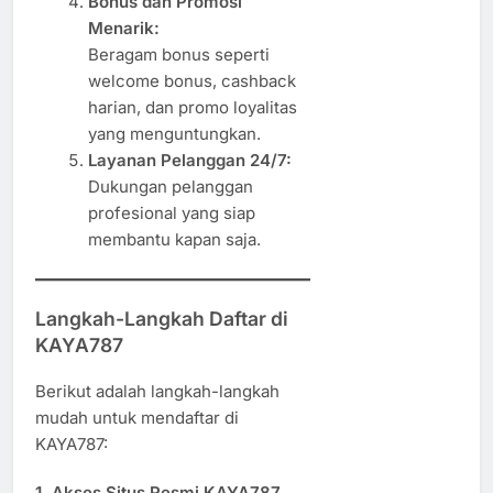
Bonus dan Promosi
Menarik:
Beragam bonus seperti
welcome bonus, cashback
harian, dan promo loyalitas
yang menguntungkan.
Layanan Pelanggan 24/7:
Dukungan pelanggan
profesional yang siap
membantu kapan saja.
Langkah-Langkah Daftar di
KAYA787
Berikut adalah langkah-langkah
mudah untuk mendaftar di
KAYA787:
1. Akses Situs Resmi KAYA787