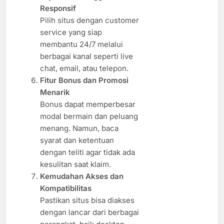
Responsif
Pilih situs dengan customer
service yang siap
membantu 24/7 melalui
berbagai kanal seperti live
chat, email, atau telepon.
Fitur Bonus dan Promosi
Menarik
Bonus dapat memperbesar
modal bermain dan peluang
menang. Namun, baca
syarat dan ketentuan
dengan teliti agar tidak ada
kesulitan saat klaim.
Kemudahan Akses dan
Kompatibilitas
Pastikan situs bisa diakses
dengan lancar dari berbagai