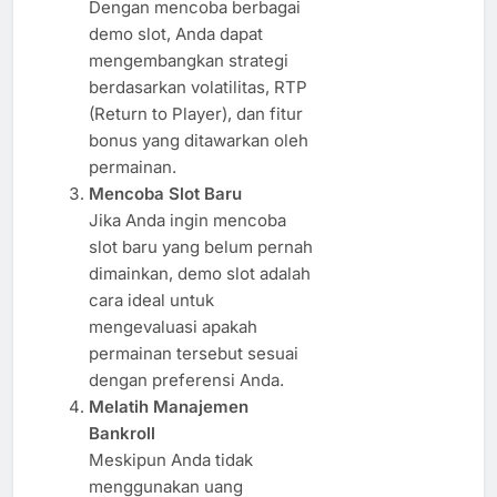
Dengan mencoba berbagai
demo slot, Anda dapat
mengembangkan strategi
berdasarkan volatilitas, RTP
(Return to Player), dan fitur
bonus yang ditawarkan oleh
permainan.
Mencoba Slot Baru
Jika Anda ingin mencoba
slot baru yang belum pernah
dimainkan, demo slot adalah
cara ideal untuk
mengevaluasi apakah
permainan tersebut sesuai
dengan preferensi Anda.
Melatih Manajemen
Bankroll
Meskipun Anda tidak
menggunakan uang