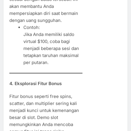
akan membantu Anda
mempersiapkan diri saat bermain
dengan uang sungguhan.
Contoh:
Jika Anda memiliki saldo
virtual $100, coba bagi
menjadi beberapa sesi dan
tetapkan taruhan maksimal
per putaran.
4.
Eksplorasi Fitur Bonus
Fitur bonus seperti free spins,
scatter, dan multiplier sering kali
menjadi kunci untuk kemenangan
besar di slot. Demo slot
memungkinkan Anda mencoba