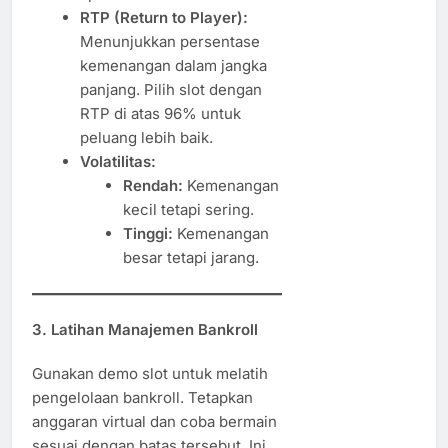
RTP (Return to Player):
Menunjukkan persentase
kemenangan dalam jangka
panjang. Pilih slot dengan
RTP di atas 96% untuk
peluang lebih baik.
Volatilitas:
Rendah:
Kemenangan
kecil tetapi sering.
Tinggi:
Kemenangan
besar tetapi jarang.
3.
Latihan Manajemen Bankroll
Gunakan demo slot untuk melatih
pengelolaan bankroll. Tetapkan
anggaran virtual dan coba bermain
sesuai dengan batas tersebut. Ini