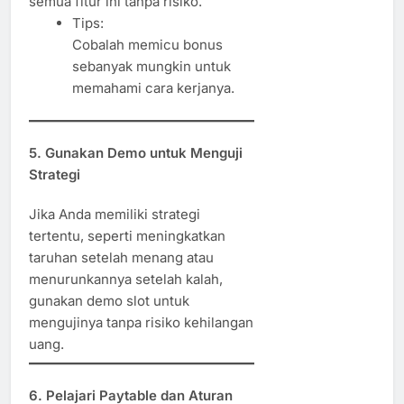
semua fitur ini tanpa risiko.
Tips:
Cobalah memicu bonus
sebanyak mungkin untuk
memahami cara kerjanya.
5.
Gunakan Demo untuk Menguji
Strategi
Jika Anda memiliki strategi
tertentu, seperti meningkatkan
taruhan setelah menang atau
menurunkannya setelah kalah,
gunakan demo slot untuk
mengujinya tanpa risiko kehilangan
uang.
6.
Pelajari Paytable dan Aturan