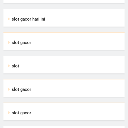
slot gacor hari ini
slot gacor
slot
slot gacor
slot gacor