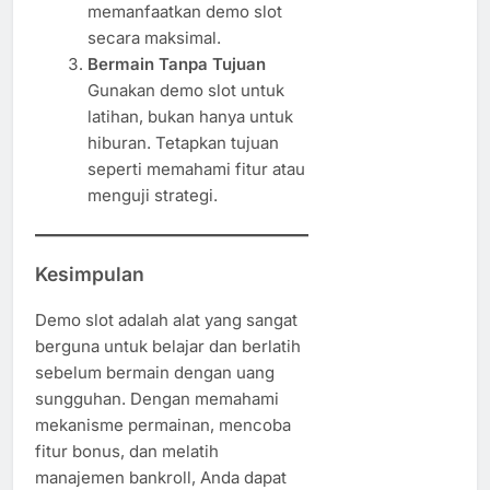
memanfaatkan demo slot
secara maksimal.
Bermain Tanpa Tujuan
Gunakan demo slot untuk
latihan, bukan hanya untuk
hiburan. Tetapkan tujuan
seperti memahami fitur atau
menguji strategi.
Kesimpulan
Demo slot adalah alat yang sangat
berguna untuk belajar dan berlatih
sebelum bermain dengan uang
sungguhan. Dengan memahami
mekanisme permainan, mencoba
fitur bonus, dan melatih
manajemen bankroll, Anda dapat