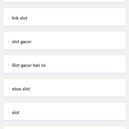
link slot
slot gacor
Slot gacor hari ini
situs slot
slot