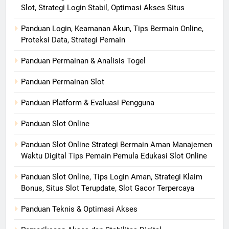
Slot, Strategi Login Stabil, Optimasi Akses Situs
Panduan Login, Keamanan Akun, Tips Bermain Online,
Proteksi Data, Strategi Pemain
Panduan Permainan & Analisis Togel
Panduan Permainan Slot
Panduan Platform & Evaluasi Pengguna
Panduan Slot Online
Panduan Slot Online Strategi Bermain Aman Manajemen
Waktu Digital Tips Pemain Pemula Edukasi Slot Online
Panduan Slot Online, Tips Login Aman, Strategi Klaim
Bonus, Situs Slot Terupdate, Slot Gacor Terpercaya
Panduan Teknis & Optimasi Akses