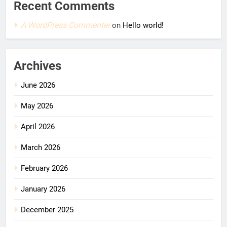
Recent Comments
A WordPress Commenter
on
Hello world!
Archives
June 2026
May 2026
April 2026
March 2026
February 2026
January 2026
December 2025