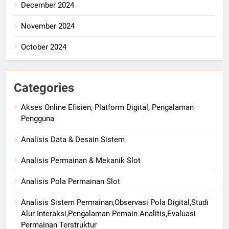
December 2024
November 2024
October 2024
Categories
Akses Online Efisien, Platform Digital, Pengalaman
Pengguna
Analisis Data & Desain Sistem
Analisis Permainan & Mekanik Slot
Analisis Pola Permainan Slot
Analisis Sistem Permainan,Observasi Pola Digital,Studi
Alur Interaksi,Pengalaman Pemain Analitis,Evaluasi
Permainan Terstruktur