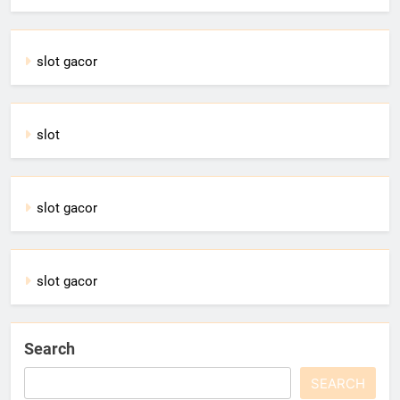
slot gacor
slot
slot gacor
slot gacor
Search
SEARCH