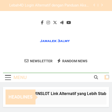
Skip
Daftar Edwinslot dan Tips Menghindari Kendala
to
Registrasi untuk Pengguna Baru
content
Daftar Lebah4D dan Tips Menghindari Kendala
Registrasi
Cara Memilih EDWINSLOT Link Alternatif yang
Lebih Stabil dan Aman
Lebah4D Login Alternatif dengan Panduan Akses
yang Aman untuk Pengguna
Daftar Edwinslot dan Tips Menghindari Kendala
Registrasi untuk Pengguna Baru
Jamalek 3almy
Ikuti Tips Kecantikan Dan Fashion Di
Daftar Lebah4D dan Tips Menghindari Kendala
NEWSLETTER
RANDOM NEWS
Registrasi
Jamalek 3almy.
MENU
ra Memilih EDWINSLOT Link Alternatif yang Lebih Stabil dan
HEADLINES
Month Ago