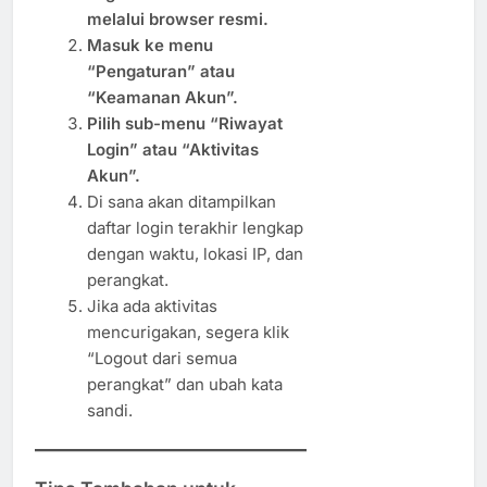
melalui browser resmi.
Masuk ke menu
“Pengaturan” atau
“Keamanan Akun”.
Pilih sub-menu “Riwayat
Login” atau “Aktivitas
Akun”.
Di sana akan ditampilkan
daftar login terakhir lengkap
dengan waktu, lokasi IP, dan
perangkat.
Jika ada aktivitas
mencurigakan, segera klik
“Logout dari semua
perangkat” dan ubah kata
sandi.