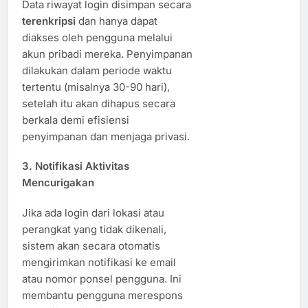
Data riwayat login disimpan secara
terenkripsi
dan hanya dapat
diakses oleh pengguna melalui
akun pribadi mereka. Penyimpanan
dilakukan dalam periode waktu
tertentu (misalnya 30-90 hari),
setelah itu akan dihapus secara
berkala demi efisiensi
penyimpanan dan menjaga privasi.
3.
Notifikasi Aktivitas
Mencurigakan
Jika ada login dari lokasi atau
perangkat yang tidak dikenali,
sistem akan secara otomatis
mengirimkan notifikasi ke email
atau nomor ponsel pengguna. Ini
membantu pengguna merespons