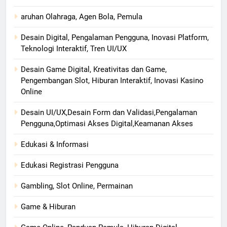
aruhan Olahraga, Agen Bola, Pemula
Desain Digital, Pengalaman Pengguna, Inovasi Platform,
Teknologi Interaktif, Tren UI/UX
Desain Game Digital, Kreativitas dan Game,
Pengembangan Slot, Hiburan Interaktif, Inovasi Kasino
Online
Desain UI/UX,Desain Form dan Validasi,Pengalaman
Pengguna,Optimasi Akses Digital,Keamanan Akses
Edukasi & Informasi
Edukasi Registrasi Pengguna
Gambling, Slot Online, Permainan
Game & Hiburan