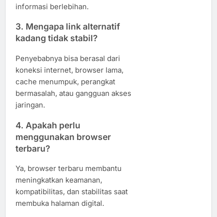
informasi berlebihan.
3. Mengapa link alternatif
kadang tidak stabil?
Penyebabnya bisa berasal dari
koneksi internet, browser lama,
cache menumpuk, perangkat
bermasalah, atau gangguan akses
jaringan.
4. Apakah perlu
menggunakan browser
terbaru?
Ya, browser terbaru membantu
meningkatkan keamanan,
kompatibilitas, dan stabilitas saat
membuka halaman digital.