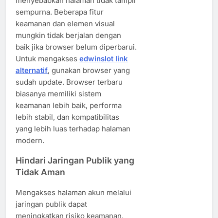
menyebabkan halaman tidak tampil
sempurna. Beberapa fitur
keamanan dan elemen visual
mungkin tidak berjalan dengan
baik jika browser belum diperbarui.
Untuk mengakses
edwinslot link
alternatif
, gunakan browser yang
sudah update. Browser terbaru
biasanya memiliki sistem
keamanan lebih baik, performa
lebih stabil, dan kompatibilitas
yang lebih luas terhadap halaman
modern.
Hindari Jaringan Publik yang
Tidak Aman
Mengakses halaman akun melalui
jaringan publik dapat
meningkatkan risiko keamanan.