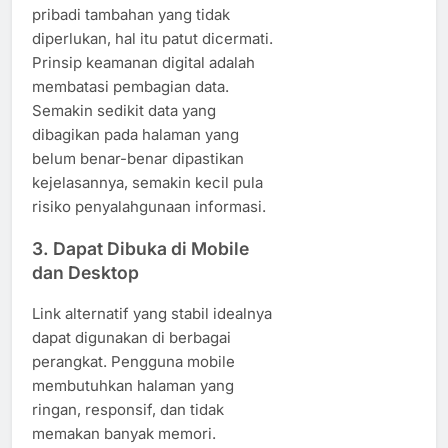
pribadi tambahan yang tidak
diperlukan, hal itu patut dicermati.
Prinsip keamanan digital adalah
membatasi pembagian data.
Semakin sedikit data yang
dibagikan pada halaman yang
belum benar-benar dipastikan
kejelasannya, semakin kecil pula
risiko penyalahgunaan informasi.
3. Dapat Dibuka di Mobile
dan Desktop
Link alternatif yang stabil idealnya
dapat digunakan di berbagai
perangkat. Pengguna mobile
membutuhkan halaman yang
ringan, responsif, dan tidak
memakan banyak memori.