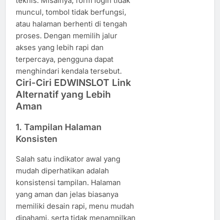
teknis. Misalnya, form login tidak
muncul, tombol tidak berfungsi,
atau halaman berhenti di tengah
proses. Dengan memilih jalur
akses yang lebih rapi dan
terpercaya, pengguna dapat
menghindari kendala tersebut.
Ciri-Ciri EDWINSLOT Link
Alternatif yang Lebih
Aman
1. Tampilan Halaman
Konsisten
Salah satu indikator awal yang
mudah diperhatikan adalah
konsistensi tampilan. Halaman
yang aman dan jelas biasanya
memiliki desain rapi, menu mudah
dipahami, serta tidak menampilkan