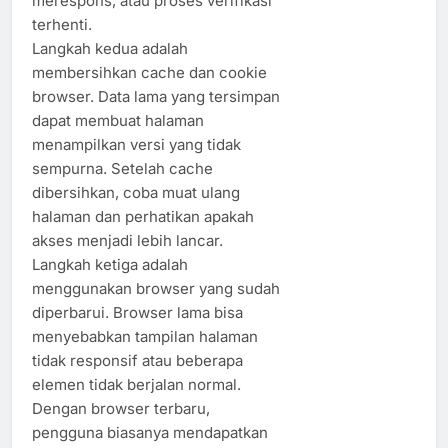
merespons, atau proses verifikasi
terhenti.
Langkah kedua adalah
membersihkan cache dan cookie
browser. Data lama yang tersimpan
dapat membuat halaman
menampilkan versi yang tidak
sempurna. Setelah cache
dibersihkan, coba muat ulang
halaman dan perhatikan apakah
akses menjadi lebih lancar.
Langkah ketiga adalah
menggunakan browser yang sudah
diperbarui. Browser lama bisa
menyebabkan tampilan halaman
tidak responsif atau beberapa
elemen tidak berjalan normal.
Dengan browser terbaru,
pengguna biasanya mendapatkan