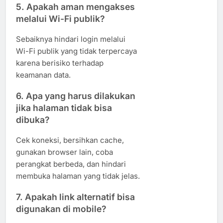
5. Apakah aman mengakses
melalui Wi-Fi publik?
Sebaiknya hindari login melalui
Wi-Fi publik yang tidak terpercaya
karena berisiko terhadap
keamanan data.
6. Apa yang harus dilakukan
jika halaman tidak bisa
dibuka?
Cek koneksi, bersihkan cache,
gunakan browser lain, coba
perangkat berbeda, dan hindari
membuka halaman yang tidak jelas.
7. Apakah link alternatif bisa
digunakan di mobile?