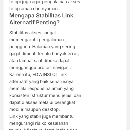
tetapi juga agar pengalaman akses
tetap aman dan nyaman.
Mengapa Stabilitas Link
Alternatif Penting?
Stabilitas akses sangat
memengaruhi pengalaman
pengguna. Halaman yang sering
gagal dimuat, terlalu banyak error,
atau lambat saat dibuka dapat
mengganggu proses navigasi.
Karena itu, EDWINSLOT link
alternatif yang baik seharusnya
memiliki respons halaman yang
konsisten, struktur menu jelas, dan
dapat diakses melalui perangkat
mobile maupun desktop.
Link yang stabil juga membantu
mengurangi risiko kesalahan