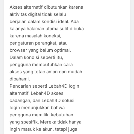
Akses alternatif dibutuhkan karena
aktivitas digital tidak selalu
berjalan dalam kondisi ideal. Ada
kalanya halaman utama sulit dibuka
karena masalah koneksi,
pengaturan perangkat, atau
browser yang belum optimal.
Dalam kondisi seperti itu,
pengguna membutuhkan cara
akses yang tetap aman dan mudah
dipahami.
Pencarian seperti Lebah4D login
alternatif, Lebah4D akses
cadangan, dan Lebah4D solusi
login menunjukkan bahwa
pengguna memiliki kebutuhan
yang spesifik. Mereka tidak hanya
ingin masuk ke akun, tetapi juga