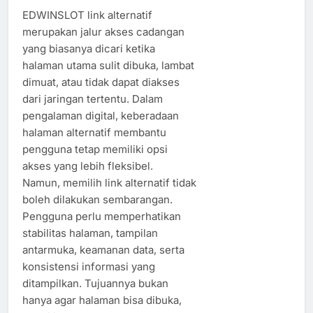
EDWINSLOT link alternatif
merupakan jalur akses cadangan
yang biasanya dicari ketika
halaman utama sulit dibuka, lambat
dimuat, atau tidak dapat diakses
dari jaringan tertentu. Dalam
pengalaman digital, keberadaan
halaman alternatif membantu
pengguna tetap memiliki opsi
akses yang lebih fleksibel.
Namun, memilih link alternatif tidak
boleh dilakukan sembarangan.
Pengguna perlu memperhatikan
stabilitas halaman, tampilan
antarmuka, keamanan data, serta
konsistensi informasi yang
ditampilkan. Tujuannya bukan
hanya agar halaman bisa dibuka,