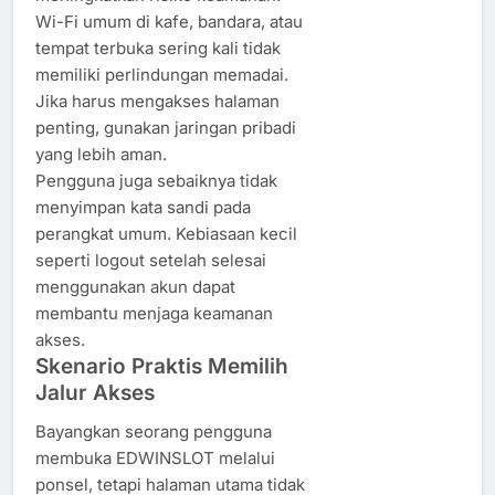
Wi-Fi umum di kafe, bandara, atau
tempat terbuka sering kali tidak
memiliki perlindungan memadai.
Jika harus mengakses halaman
penting, gunakan jaringan pribadi
yang lebih aman.
Pengguna juga sebaiknya tidak
menyimpan kata sandi pada
perangkat umum. Kebiasaan kecil
seperti logout setelah selesai
menggunakan akun dapat
membantu menjaga keamanan
akses.
Skenario Praktis Memilih
Jalur Akses
Bayangkan seorang pengguna
membuka EDWINSLOT melalui
ponsel, tetapi halaman utama tidak