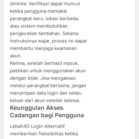
diminta. Verifikasi dapat muncul
ketika pengguna memakai
perangkat baru, lokasi berbeda,
atau sistem membutuhkan
pengecekan tambahan. Selama
instruksinya wajar, proses ini dapat
membantu menjaga keamanan
akun.
Kelima, setelah berhasil masuk,
pastikan untuk menggunakan akun
dengan bijak. Jika mengakses
melalui perangkat bersama, jangan
menyimpan data login dan selalu
keluar dari akun setelah selesai.
Keunggulan Akses
Cadangan bagi Pengguna
Lebah4D Login Alternatif
memberikan fleksibilitas ketika