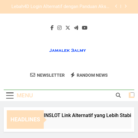
Skip
Daftar Edwinslot dan Tips Menghindari Kendala
to
Registrasi untuk Pengguna Baru
content
Daftar Lebah4D dan Tips Menghindari Kendala
Registrasi
Cara Memilih EDWINSLOT Link Alternatif yang
Lebih Stabil dan Aman
Lebah4D Login Alternatif dengan Panduan Akses
yang Aman untuk Pengguna
Daftar Edwinslot dan Tips Menghindari Kendala
Registrasi untuk Pengguna Baru
Jamalek 3almy
Ikuti Tips Kecantikan Dan Fashion Di
Daftar Lebah4D dan Tips Menghindari Kendala
NEWSLETTER
RANDOM NEWS
Registrasi
Jamalek 3almy.
MENU
ra Memilih EDWINSLOT Link Alternatif yang Lebih Stabil dan 
HEADLINES
onth Ago