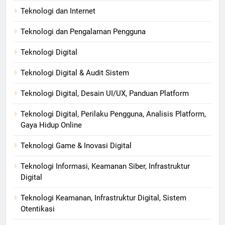
Teknologi dan Internet
Teknologi dan Pengalaman Pengguna
Teknologi Digital
Teknologi Digital & Audit Sistem
Teknologi Digital, Desain UI/UX, Panduan Platform
Teknologi Digital, Perilaku Pengguna, Analisis Platform,
Gaya Hidup Online
Teknologi Game & Inovasi Digital
Teknologi Informasi, Keamanan Siber, Infrastruktur
Digital
Teknologi Keamanan, Infrastruktur Digital, Sistem
Otentikasi