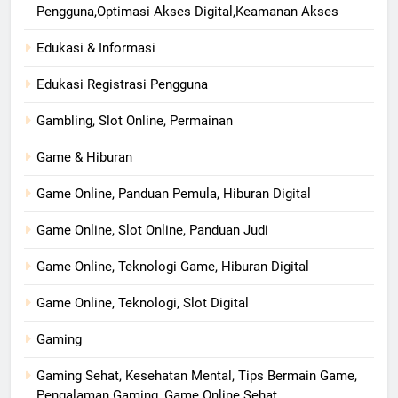
Pengguna,Optimasi Akses Digital,Keamanan Akses
Edukasi & Informasi
Edukasi Registrasi Pengguna
Gambling, Slot Online, Permainan
Game & Hiburan
Game Online, Panduan Pemula, Hiburan Digital
Game Online, Slot Online, Panduan Judi
Game Online, Teknologi Game, Hiburan Digital
Game Online, Teknologi, Slot Digital
Gaming
Gaming Sehat, Kesehatan Mental, Tips Bermain Game,
Pengalaman Gaming, Game Online Sehat