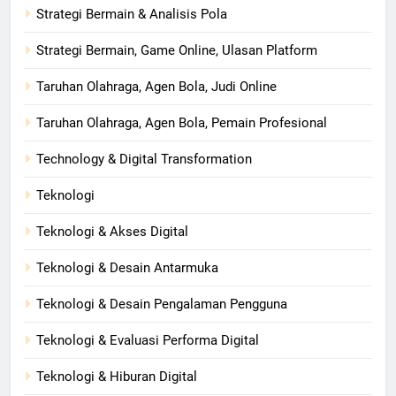
Strategi Bermain & Analisis Pola
Strategi Bermain, Game Online, Ulasan Platform
Taruhan Olahraga, Agen Bola, Judi Online
Taruhan Olahraga, Agen Bola, Pemain Profesional
Technology & Digital Transformation
Teknologi
Teknologi & Akses Digital
Teknologi & Desain Antarmuka
Teknologi & Desain Pengalaman Pengguna
Teknologi & Evaluasi Performa Digital
Teknologi & Hiburan Digital