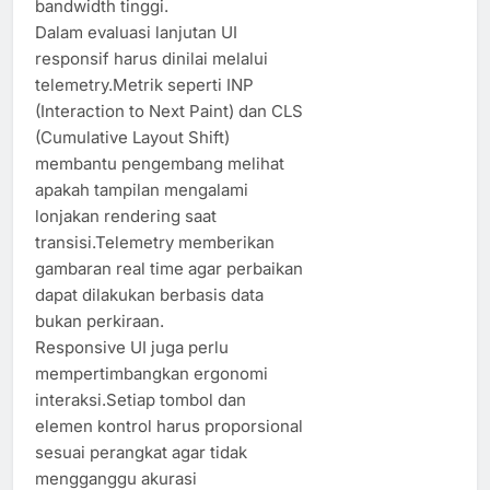
bandwidth tinggi.
Dalam evaluasi lanjutan UI
responsif harus dinilai melalui
telemetry.Metrik seperti INP
(Interaction to Next Paint) dan CLS
(Cumulative Layout Shift)
membantu pengembang melihat
apakah tampilan mengalami
lonjakan rendering saat
transisi.Telemetry memberikan
gambaran real time agar perbaikan
dapat dilakukan berbasis data
bukan perkiraan.
Responsive UI juga perlu
mempertimbangkan ergonomi
interaksi.Setiap tombol dan
elemen kontrol harus proporsional
sesuai perangkat agar tidak
mengganggu akurasi