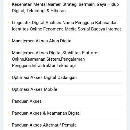
Kesehatan Mental Gamer, Strategi Bermain, Gaya Hidup
Digital, Teknologi & Hiburan
Linguistik Digital Analisis Nama Pengguna Bahasa dan
Identitas Online Fenomena Media Sosial Budaya Internet
Manajemen Akses Akun Digital
Manajemen Akses Digital,Stabilitas Platform
Online,Keamanan Sistem,Pengalaman
Pengguna,Infrastruktur Teknologi
Optimasi Akses Digital Cadangan
Optimasi Akses Mobile
Panduan Akses
Panduan Akses & Keamanan Digital
Panduan Akses Alternatif Pemula