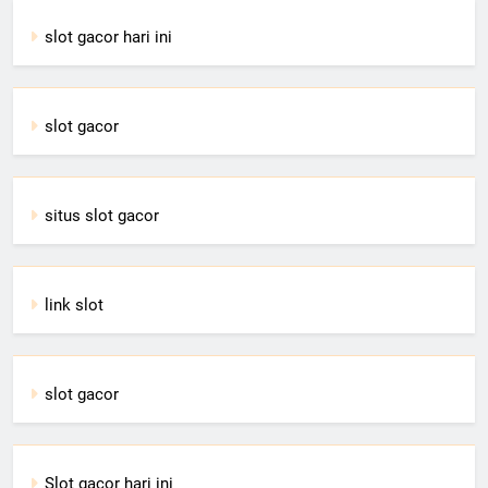
slot gacor hari ini
slot gacor
situs slot gacor
link slot
slot gacor
Slot gacor hari ini