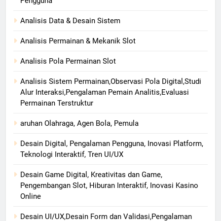
Pengguna
Analisis Data & Desain Sistem
Analisis Permainan & Mekanik Slot
Analisis Pola Permainan Slot
Analisis Sistem Permainan,Observasi Pola Digital,Studi
Alur Interaksi,Pengalaman Pemain Analitis,Evaluasi
Permainan Terstruktur
aruhan Olahraga, Agen Bola, Pemula
Desain Digital, Pengalaman Pengguna, Inovasi Platform,
Teknologi Interaktif, Tren UI/UX
Desain Game Digital, Kreativitas dan Game,
Pengembangan Slot, Hiburan Interaktif, Inovasi Kasino
Online
Desain UI/UX,Desain Form dan Validasi,Pengalaman