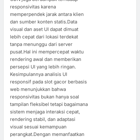
responsivitas karena
memperpendek jarak antara klien
dan sumber konten statis.Data
visual dan aset UI dapat dimuat
lebih cepat dari lokasi terdekat
tanpa menunggu dari server
pusat.Hal ini mempercepat waktu
rendering awal dan memberikan
persepsi UI yang lebih ringan.
Kesimpulannya analisis UI
responsif pada slot gacor berbasis
web menunjukkan bahwa
responsivitas bukan hanya soal
tampilan fleksibel tetapi bagaimana
sistem menjaga interaksi cepat,
rendering stabil, dan adaptasi
visual sesuai kemampuan
perangkat.Dengan memanfaatkan