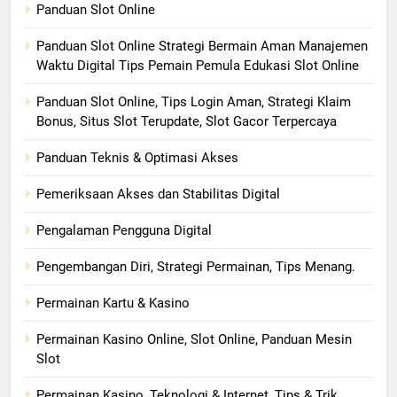
Panduan Slot Online
Panduan Slot Online Strategi Bermain Aman Manajemen
Waktu Digital Tips Pemain Pemula Edukasi Slot Online
Panduan Slot Online, Tips Login Aman, Strategi Klaim
Bonus, Situs Slot Terupdate, Slot Gacor Terpercaya
Panduan Teknis & Optimasi Akses
Pemeriksaan Akses dan Stabilitas Digital
Pengalaman Pengguna Digital
Pengembangan Diri, Strategi Permainan, Tips Menang.
Permainan Kartu & Kasino
Permainan Kasino Online, Slot Online, Panduan Mesin
Slot
Permainan Kasino, Teknologi & Internet, Tips & Trik