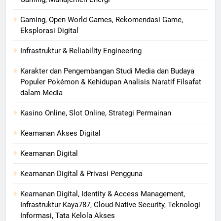
Gaming, Open World Games, Rekomendasi Game,
Eksplorasi Digital
Infrastruktur & Reliability Engineering
Karakter dan Pengembangan Studi Media dan Budaya
Populer Pokémon & Kehidupan Analisis Naratif Filsafat
dalam Media
Kasino Online, Slot Online, Strategi Permainan
Keamanan Akses Digital
Keamanan Digital
Keamanan Digital & Privasi Pengguna
Keamanan Digital, Identity & Access Management,
Infrastruktur Kaya787, Cloud-Native Security, Teknologi
Informasi, Tata Kelola Akses