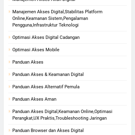
Manajemen Akses Digital,Stabilitas Platform
Online,Keamanan Sistem,Pengalaman
Pengguna,Infrastruktur Teknologi
Optimasi Akses Digital Cadangan
Optimasi Akses Mobile
Panduan Akses
Panduan Akses & Keamanan Digital
Panduan Akses Alternatif Pemula
Panduan Akses Aman
Panduan Akses Digital,Keamanan Online,Optimasi
Perangkat,UX Praktis,Troubleshooting Jaringan
Panduan Browser dan Akses Digital