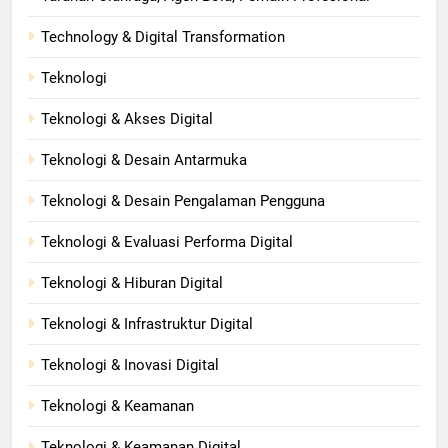
Technology & Digital Transformation
Teknologi
Teknologi & Akses Digital
Teknologi & Desain Antarmuka
Teknologi & Desain Pengalaman Pengguna
Teknologi & Evaluasi Performa Digital
Teknologi & Hiburan Digital
Teknologi & Infrastruktur Digital
Teknologi & Inovasi Digital
Teknologi & Keamanan
Teknologi & Keamanan Digital