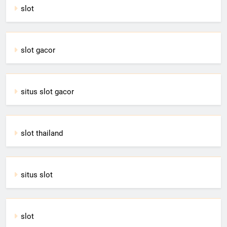
slot
slot gacor
situs slot gacor
slot thailand
situs slot
slot