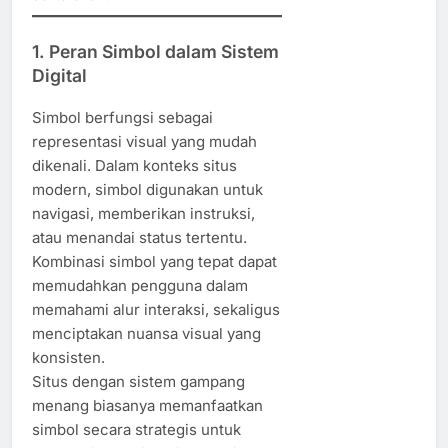
1. Peran Simbol dalam Sistem
Digital
Simbol berfungsi sebagai
representasi visual yang mudah
dikenali. Dalam konteks situs
modern, simbol digunakan untuk
navigasi, memberikan instruksi,
atau menandai status tertentu.
Kombinasi simbol yang tepat dapat
memudahkan pengguna dalam
memahami alur interaksi, sekaligus
menciptakan nuansa visual yang
konsisten.
Situs dengan sistem gampang
menang biasanya memanfaatkan
simbol secara strategis untuk