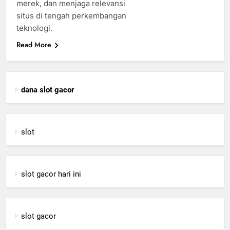
merek, dan menjaga relevansi
situs di tengah perkembangan
teknologi.
Read More
dana slot gacor
slot
slot gacor hari ini
slot gacor