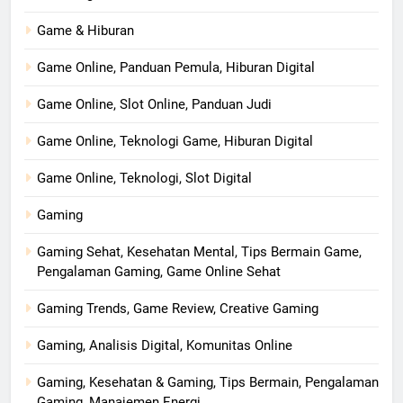
Game & Hiburan
Game Online, Panduan Pemula, Hiburan Digital
Game Online, Slot Online, Panduan Judi
Game Online, Teknologi Game, Hiburan Digital
Game Online, Teknologi, Slot Digital
Gaming
Gaming Sehat, Kesehatan Mental, Tips Bermain Game,
Pengalaman Gaming, Game Online Sehat
Gaming Trends, Game Review, Creative Gaming
Gaming, Analisis Digital, Komunitas Online
Gaming, Kesehatan & Gaming, Tips Bermain, Pengalaman
Gaming, Manajemen Energi