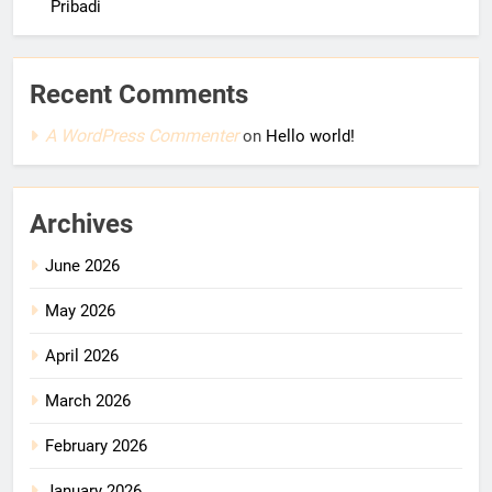
Pribadi
Recent Comments
A WordPress Commenter
on
Hello world!
Archives
June 2026
May 2026
April 2026
March 2026
February 2026
January 2026