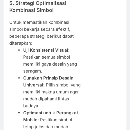
5. Strategi Optimalisasi
Kombinasi Simbol
Untuk memastikan kombinasi
simbol bekerja secara efektif,
beberapa strategi berikut dapat
diterapkan:
Uji Konsistensi Visual:
Pastikan semua simbol
memiliki gaya desain yang
seragam.
Gunakan Prinsip Desain
Universal:
Pilih simbol yang
memiliki makna umum agar
mudah dipahami lintas
budaya.
Optimasi untuk Perangkat
Mobile:
Pastikan simbol
tetap jelas dan mudah