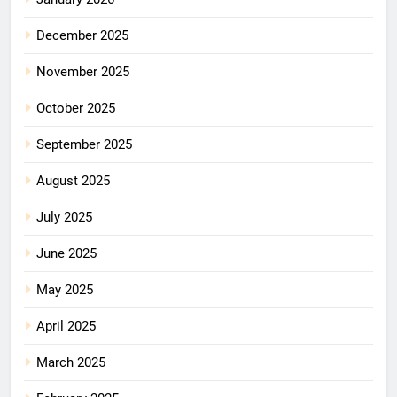
December 2025
November 2025
October 2025
September 2025
August 2025
July 2025
June 2025
May 2025
April 2025
March 2025