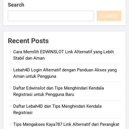
Search
SEARCH
Recent Posts
Cara Memilih EDWINSLOT Link Alternatif yang Lebih
Stabil dan Aman
Lebah4D Login Alternatif dengan Panduan Akses yang
Aman untuk Pengguna
Daftar Edwinslot dan Tips Menghindari Kendala
Registrasi untuk Pengguna Baru
Daftar Lebah4D dan Tips Menghindari Kendala
Registrasi
Tips Mengakses Kaya787 Link Alternatif dari Perangkat