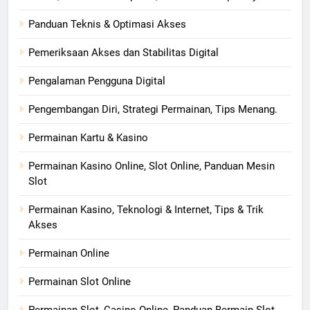
Panduan Teknis & Optimasi Akses
Pemeriksaan Akses dan Stabilitas Digital
Pengalaman Pengguna Digital
Pengembangan Diri, Strategi Permainan, Tips Menang.
Permainan Kartu & Kasino
Permainan Kasino Online, Slot Online, Panduan Mesin
Slot
Permainan Kasino, Teknologi & Internet, Tips & Trik
Akses
Permainan Online
Permainan Slot Online