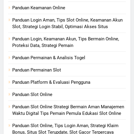
Panduan Keamanan Online
Panduan Login Aman, Tips Slot Online, Keamanan Akun
Slot, Strategi Login Stabil, Optimasi Akses Situs
Panduan Login, Keamanan Akun, Tips Bermain Online,
Proteksi Data, Strategi Pemain
Panduan Permainan & Analisis Togel
Panduan Permainan Slot
Panduan Platform & Evaluasi Pengguna
Panduan Slot Online
Panduan Slot Online Strategi Bermain Aman Manajemen
Waktu Digital Tips Pemain Pemula Edukasi Slot Online
Panduan Slot Online, Tips Login Aman, Strategi Klaim
Bonus, Situs Slot Terupdate, Slot Gacor Terpercaya