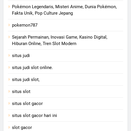
Pokémon Legendaris, Misteri Anime, Dunia Pokémon,
Fakta Unik, Pop Culture Jepang
pokemon787
Sejarah Permainan, Inovasi Game, Kasino Digital,
Hiburan Online, Tren Slot Modern
situs judi
situs judi slot online.
situs judi slot,
situs slot
situs slot gacor
situs slot gacor hari ini
slot gacor