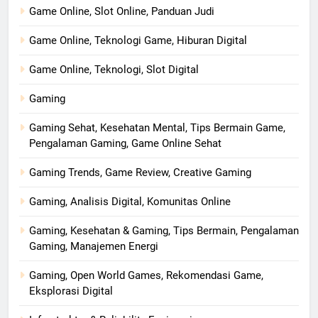
Game Online, Slot Online, Panduan Judi
Game Online, Teknologi Game, Hiburan Digital
Game Online, Teknologi, Slot Digital
Gaming
Gaming Sehat, Kesehatan Mental, Tips Bermain Game,
Pengalaman Gaming, Game Online Sehat
Gaming Trends, Game Review, Creative Gaming
Gaming, Analisis Digital, Komunitas Online
Gaming, Kesehatan & Gaming, Tips Bermain, Pengalaman
Gaming, Manajemen Energi
Gaming, Open World Games, Rekomendasi Game,
Eksplorasi Digital