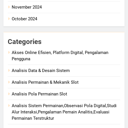
November 2024
October 2024
Categories
Akses Online Efisien, Platform Digital, Pengalaman
Pengguna
Analisis Data & Desain Sistem
Analisis Permainan & Mekanik Slot
Analisis Pola Permainan Slot
Analisis Sistem Permainan,Observasi Pola Digital,Studi
Alur Interaksi,Pengalaman Pemain Analitis,Evaluasi
Permainan Terstruktur