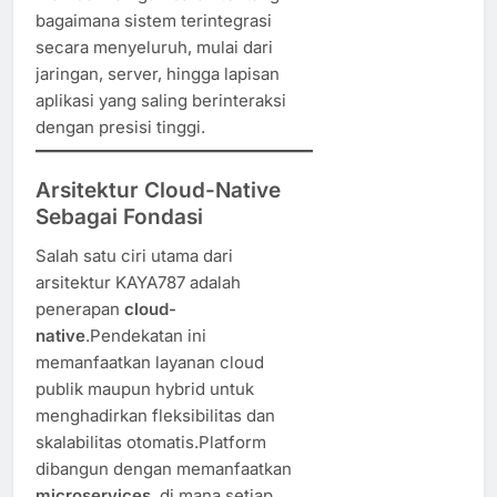
bagaimana sistem terintegrasi
secara menyeluruh, mulai dari
jaringan, server, hingga lapisan
aplikasi yang saling berinteraksi
dengan presisi tinggi.
Arsitektur Cloud-Native
Sebagai Fondasi
Salah satu ciri utama dari
arsitektur KAYA787 adalah
penerapan
cloud-
native
.Pendekatan ini
memanfaatkan layanan cloud
publik maupun hybrid untuk
menghadirkan fleksibilitas dan
skalabilitas otomatis.Platform
dibangun dengan memanfaatkan
microservices
, di mana setiap