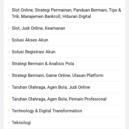
Slot Online, Strategi Permainan, Panduan Bermain, Tips &
Trik, Manajemen Bankroll, Hiburan Digital
Slot, Judi Online, Keamanan
Solusi Akses Akun
Solusi Registrasi Akun
Strategi Bermain & Analisis Pola
Strategi Bermain, Game Online, Ulasan Platform
Taruhan Olahraga, Agen Bola, Judi Online
Taruhan Olahraga, Agen Bola, Pemain Profesional
Technology & Digital Transformation
Teknologi