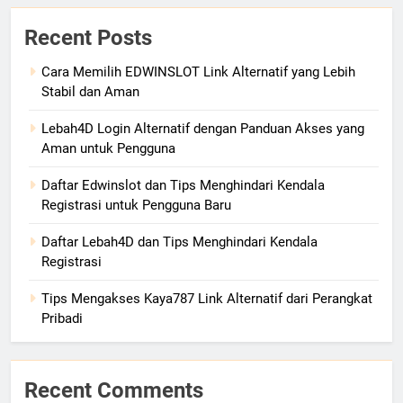
Recent Posts
Cara Memilih EDWINSLOT Link Alternatif yang Lebih
Stabil dan Aman
Lebah4D Login Alternatif dengan Panduan Akses yang
Aman untuk Pengguna
Daftar Edwinslot dan Tips Menghindari Kendala
Registrasi untuk Pengguna Baru
Daftar Lebah4D dan Tips Menghindari Kendala
Registrasi
Tips Mengakses Kaya787 Link Alternatif dari Perangkat
Pribadi
Recent Comments